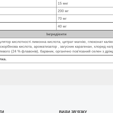
15 мкг
200 мг
70 мг
40 мг
Інгредієнти
улятор кислотності лимонна кислота, цитрат магнію, глюконат калію, 
аскорбінова кислота, ароматизатор , загусник карагенан, хлорид на
тевого (24 % флавонів), барвник, органічно пов'язаний селен з дріжд
лка.