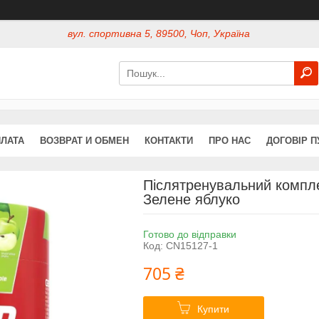
вул. спортивна 5, 89500, Чоп, Україна
ПЛАТА
ВОЗВРАТ И ОБМЕН
КОНТАКТИ
ПРО НАС
ДОГОВІР П
Післятренувальний компле
Зелене яблуко
Готово до відправки
Код:
CN15127-1
705 ₴
Купити