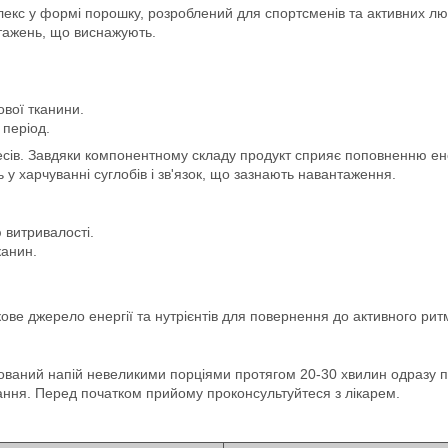
екс у формі порошку, розроблений для спортсменів та активних лю
нтажень, що виснажують.
.
вої тканини.
період.
сів. Завдяки компонентному складу продукт сприяє поповненню ен
 у харчуванні суглобів і зв'язок, що зазнають навантаження.
 витривалості.
канин.
е джерело енергії та нутрієнтів для повернення до активного ритму
тований напій невеликими порціями протягом 20-30 хвилин одразу п
ння. Перед початком прийому проконсультуйтеся з лікарем.