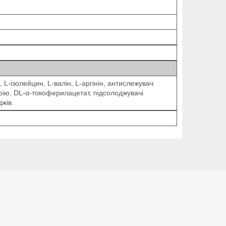
L-ізолейцин, L-валін, L-аргінін, антислежувач
трію, DL-α-токоферилацетат, підсолоджувачі
жів.