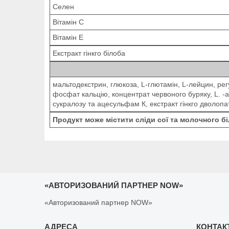
Селен
Вітамін C
Вітамін Е
Екстракт гінкго білоба
мальтодекстрин, глюкоза, L-глютамін, L-лейцин, рег
фосфат кальцію, концентрат червоного буряку, L. ‑
сукралозу та ацесульфам К, екстракт гінкго дволопа
Продукт може містити сліди сої та молочного бі
«АВТОРИЗОВАНИЙ ПАРТНЕР NOW»
«Авторизований партнер NOW»