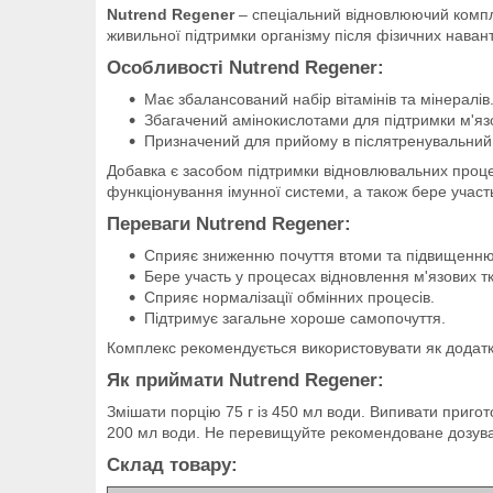
Nutrend Regener
– спеціальний відновлюючий компл
живильної підтримки організму після фізичних нава
Особливості Nutrend Regener:
Має збалансований набір вітамінів та мінералів
Збагачений амінокислотами для підтримки м'язо
Призначений для прийому в післятренувальний 
Добавка є засобом підтримки відновлювальних проце
функціонування імунної системи, а також бере участь
Переваги Nutrend Regener:
Сприяє зниженню почуття втоми та підвищенню
Бере участь у процесах відновлення м'язових т
Сприяє нормалізації обмінних процесів.
Підтримує загальне хороше самопочуття.
Комплекс рекомендується використовувати як додатков
Як приймати Nutrend Regener:
Змішати порцію 75 г із 450 мл води. Випивати приго
200 мл води. Не перевищуйте рекомендоване дозува
Склад товару: