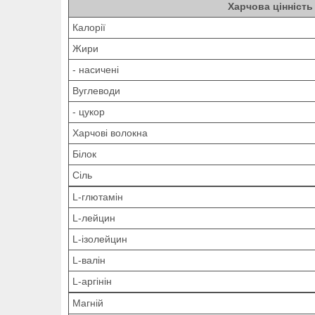
Харчова цінність
Калорії
Жири
- насичені
Вуглеводи
- цукор
Харчові волокна
Білок
Сіль
L-глютамін
L-лейцин
L-ізолейцин
L-валін
L-аргінін
Магній