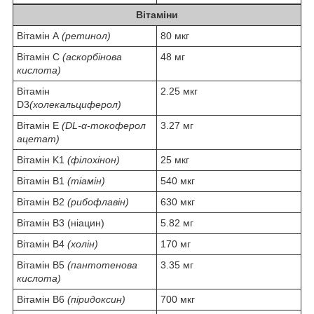
Вітаміни
Вітамін А
(ретинол)
80 мкг
Вітамін С
(аскорбінова
48 мг
кислота)
Вітамін
2.25 мкг
D3
(холекальциферол)
Вітамін Е
(DL-α-токоферол
3.27 мг
ацетат)
Вітамін K1
(філохінон)
25 мкг
Вітамін В1
(тіамін)
540 мкг
Вітамін В2
(рибофлавін)
630 мкг
Вітамін В3 (ніацин)
5.82 мг
Вітамін В4
(холін)
170 мг
Вітамін В5
(пантотенова
3.35 мг
кислота)
Вітамін В6
(піридоксин)
700 мкг