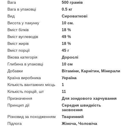
Вага
500 грамів
Вага в упаковці
0.5 кг
Вид
Сироваткові
Висота у пакунку
10 см.
Вміст білків
18 %
Вміст вуглеводів
49 %
Вміст жирів
18 %
Вміст порції
45 г
Вікова категорія
Дорослі
Глибина в упаковці
10 см
Добавки
Вітаміни, Карнітин, Мінерали
Країна виробника
Україна
Кількість вантажних місць
1
Кількість порцій, шт
11
Призначення
Для зондового харчування
Принцип дії
Середня швидкість
засвоєння
Різновид за походженням
Тваринний
Підлога
Жіноча, Чоловіча