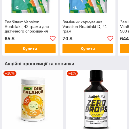
Реабілакт Vansiton
Замінник харчування
Замі
Reabilakt, 42 грами для
Vansiton Reabilakt D, 41
Vita
дієтичного споживання
грам
500 
фіст
65
70
644
₴
₴
Купити
Купити
Акційні пропозиції та новинки
–10%
–1%