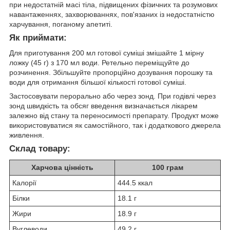
при недостатній масі тіла, підвищених фізичних та розумових
навантаженнях, захворюваннях, пов'язаних із недостатністю
харчування, поганому апетиті.
Як приймати:
Для приготування 200 мл готової суміші змішайте 1 мірну
ложку (45 г) з 170 мл води. Ретельно переміщуйте до
розчинення. Збільшуйте пропорційно дозування порошку та
води для отримання більшої кількості готової суміші.
Застосовувати перорально або через зонд. При годівлі через
зонд швидкість та обсяг введення визначається лікарем
залежно від стану та переносимості препарату. Продукт може
використовуватися як самостійного, так і додаткового джерела
живлення.
Склад товару:
Харчова цінність
100 грам
Калорії
444.5 ккал
Білки
18.1 г
Жири
18.9 г
Вуглеводи
49.2 г