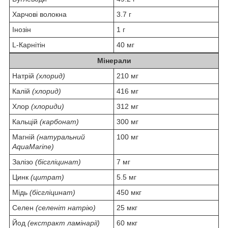
Харчові волокна
3.7 г
Інозін
1 г
L-Карнітін
40 мг
Мінерали
Натрій
(хлорид)
210 мг
Калій
(хлорид)
416 мг
Хлор
(хлориди)
312 мг
Кальцій
(карбонат)
300 мг
Магній
(натуральний
100 мг
AquaMarine)
Залізо
(бісгліцинат)
7 мг
Цинк
(цитрат)
5.5 мг
Мідь
(бісгліцинат)
450 мкг
Селен
(селеніт натрію)
25 мкг
Йод
(екстракт ламінарії)
60 мкг