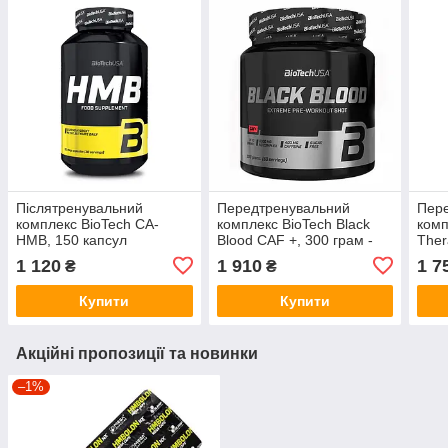
Післятренувальний
Передтренувальний
Пер
комплекс BioTech CA-
комплекс BioTech Black
комп
HMB, 150 капсул
Blood CAF +, 300 грам -
Ther
Кола
Троп
1 120
1 910
1 7
₴
₴
Купити
Купити
Акційні пропозиції та новинки
–1%