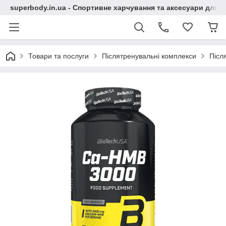
superbody.in.ua - Спортивне харчування та аксесуари для сп
Товари та послуги
Післятренувальні комплекси
Післ