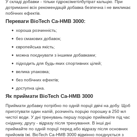
У складі добавки - тільки гідроксіметілбутірат кальцію. При
дотриманні всіх рекомендацій добавка безпечна і не викликає
побічних ефектів.
Переваги BioTech Ca-HMB 3000:
хороша розчинність;
без смакових добавок;
європейська якість;
можна поєднувати з іншими добавками;
підходить для будь-яких спортивних цілей;
велика упаковка;
без побічних ефектів;
доступна ціна.
Як приймати BioTech Ca-HMB 3000
Приймати добавку потрібно по одній порції двічі на добу. Щоб
приготувати один напій, розчиніть порцію порошку в 250 мл
чистої води. У дні тренувань першу порцію приймайте під час
сніданку, другу - відразу після тренування. В інші дні
приймайте по одній порції перед або відразу після основних
прийомів їжі. BioTech Ca-HMB 3000 відмінно поєднується з