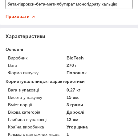
бета-гідрокси-бета-метилбутират моногідрату кальцію
Приховати
Характеристики
Основні
Виробник
BioTech
Вага
270 г
Форма випуску
Порошок
Користувальницькі характеристики
Вага в упаковці
0.27 кг
Висота у пакунку
15 см.
Вміст порції
3 грами
Вікова категорія
Дорослі
Глибина в упаковці
12 см
Країна виробника
Угорщина
Кількість вантажних місць
1