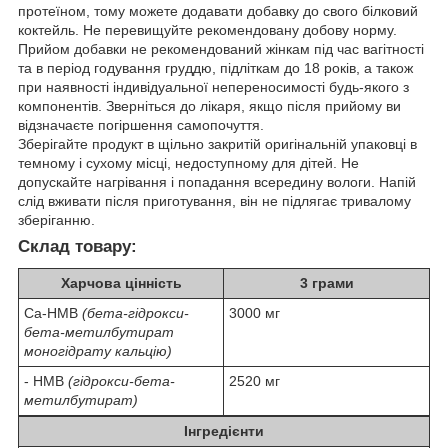
протеїном, тому можете додавати добавку до свого білковий
коктейль. Не перевищуйте рекомендовану добову норму.
Прийом добавки не рекомендований жінкам під час вагітності
та в період годування груддю, підліткам до 18 років, а також
при наявності індивідуальної непереносимості будь-якого з
компонентів. Зверніться до лікаря, якщо після прийому ви
відзначаєте погіршення самопочуття.
Зберігайте продукт в щільно закритій оригінальній упаковці в
темному і сухому місці, недоступному для дітей. Не
допускайте нагрівання і попадання всередину вологи. Напій
слід вживати після приготування, він не підлягає тривалому
зберіганню.
Склад товару:
Харчова цінність
3 грами
Ca-HMB
(бета-гідрокси-
3000 мг
бета-метилбутират
моногідрату кальцію)
- HMB
(гідрокси-бета-
2520 мг
метилбутират)
Інгредієнти