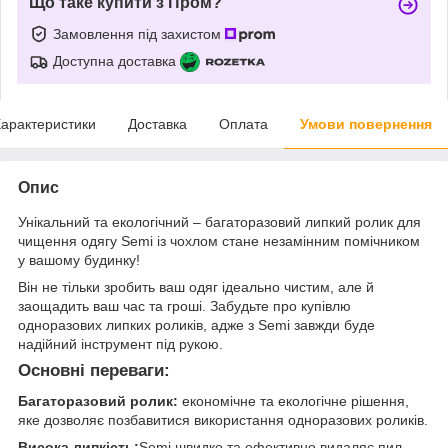
Що таке купити з Пром?
Замовлення під захистом
Доступна доставка
арактеристики
Доставка
Оплата
Умови повернення
Опис
Унікальний та екологічний – багаторазовий липкий ролик для
чищення одягу Semi із чохлом стане незамінним помічником
у вашому будинку!
Він не тільки зробить ваш одяг ідеально чистим, але й
заощадить ваш час та гроші. Забудьте про купівлю
одноразових липких роликів, адже з Semi завжди буде
надійний інструмент під рукою.
Основні переваги:
Багаторазовий ролик:
економічне та екологічне рішення,
яке дозволяє позбавитися використання одноразових роликів.
Висока липкість:
Semi швидко та ефективно видаляє пил,