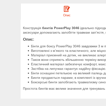
Опис
Конструкція
бинтів PowerPlay 3046
ідеально підходи
аксесуари допомагають запобігти травмам зап'ястя, к
Опис:
Бінти для боксу PowerPlay 3046 завдовжки 3 м 
Виготовлені з м'якого та еластичного, але міцно
Матеріал приємний на дотик, не викликає алерг
Також вони сприяють збільшенню терміну викор
Еластичний матеріал забезпечує комфорт, макси
Застібка на липучках гарантує надійну фіксацію
Бінти оснащені петелькою на великий палець д
Бинти продаються парами, в комплекті із зруч
Боксерські бинти запобігають травматизму синові
Простота бинтів має велике значення для тренувань 