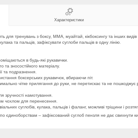
Характеристики
ть для тренувань з боксу, ММА, муайтай, кікбоксингу та інших видів 
улака та пальців, зафіксувати суглоби пальців в одну лінію.
поміщаються в будь-які рукавички.
го та зносостійкого матеріалу.
ії та подразнення.
истання боксерських рукавичок, вбираючи піт.
мально чітке прилягання до руки, не перетискає та не пошкоджує р
.
ля зручності намотування.
ним чохлом для перенесення.
альних суглобів, кулака, пальців і фаланг, можливі тріщини і розтя
по єдиноборствам – зафіксований суглоб пензля не дає свихнути ки