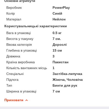
Основні атрибути
Виробник
PowerPlay
Колір
Синій
Матеріал
Нейлон
Користувальницькі характеристики
Вага в упаковці
0.5 кг
Висота у пакунку
7 см.
Вікова категорія
Дорослі
Глибина в упаковці
15 см
Довжина
3
Країна виробника
Пакистан
Кількість вантажних місць
1
Спеціальні
Застібка-липучка
Підлога
Жіноча, Чоловіча
Тип
Бинти для рук
Ширина в упаковці
7 см
Приховати