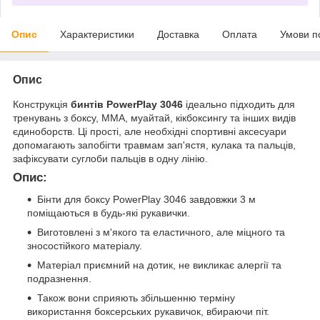
Опис
Характеристики
Доставка
Оплата
Умови п
Опис
Конструкція
бинтів PowerPlay 3046
ідеально підходить для
тренувань з боксу, ММА, муайтай, кікбоксингу та інших видів
єдиноборств. Ці прості, але необхідні спортивні аксесуари
допомагають запобігти травмам зап'ястя, кулака та пальців,
зафіксувати суглоби пальців в одну лінію.
Опис:
Бінти для боксу PowerPlay 3046 завдовжки 3 м
поміщаються в будь-які рукавички.
Виготовлені з м'якого та еластичного, але міцного та
зносостійкого матеріалу.
Матеріал приємний на дотик, не викликає алергії та
подразнення.
Також вони сприяють збільшенню терміну
використання боксерських рукавичок, вбираючи піт.