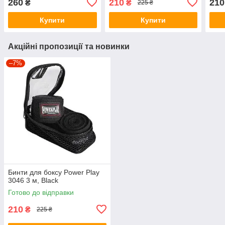
260
210
210
₴
₴
225 ₴
Купити
Купити
Акційні пропозиції та новинки
–7%
Бинти для боксу Power Play
3046 3 м, Black
Готово до відправки
210
₴
225 ₴