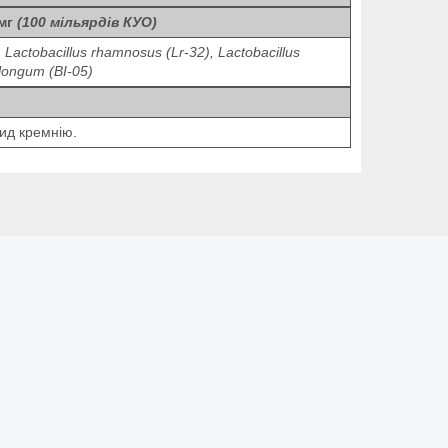
 мг
(100 мільярдів КУО)
), Lactobacillus rhamnosus (Lr-32), Lactobacillus
 longum (BI-05)
ид кремнію.