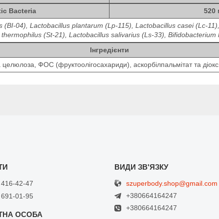
ic Bacteria
520
is (BI-04), Lactobacillus plantarum (Lp-115), Lactobacillus casei (Lc-11
thermophilus (St-21), Lactobacillus salivarius (Ls-33), Bifidobacterium
Інгредієнти
 целюлоза, ФОС (фруктоолігосахариди), аскорбілпальмітат та діокс
szuperbody.shop@gmail.com
 416-42-47
+380664164247
 691-01-95
+380664164247