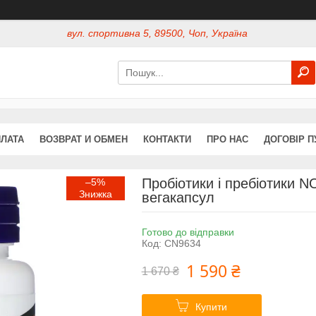
вул. спортивна 5, 89500, Чоп, Україна
ПЛАТА
ВОЗВРАТ И ОБМЕН
КОНТАКТИ
ПРО НАС
ДОГОВІР П
Пробіотики і пребіотики NOW
–5%
вегакапсул
Готово до відправки
Код:
CN9634
1 590 ₴
1 670 ₴
Купити