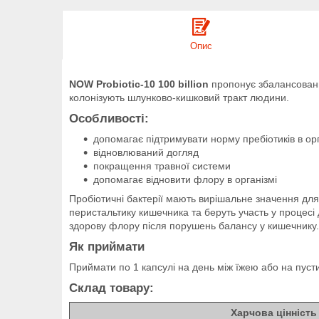
Опис
NOW Probiotic-10 100 billion
пропонує збалансований
колонізують шлунково-кишковий тракт людини.
Особливості:
допомагає підтримувати норму пребіотиків в орг
відновлюваний догляд
покращення травної системи
допомагає відновити флору в організмі
Пробіотичні бактерії мають вирішальне значення для
перистальтику кишечника та беруть участь у процесі
здорову флору після порушень балансу у кишечнику.
Як приймати
Приймати по 1 капсулі на день між їжею або на пуст
Склад товару:
Харчова цінність