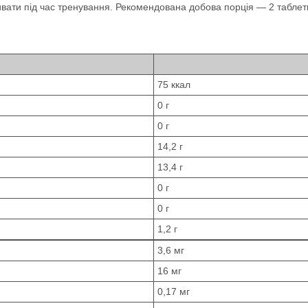
вживати під час тренування. Рекомендована добова порція — 2 табл
75 ккал
0 г
0 г
14,2 г
13,4 г
0 г
0 г
1,2 г
3,6 мг
16 мг
0,17 мг