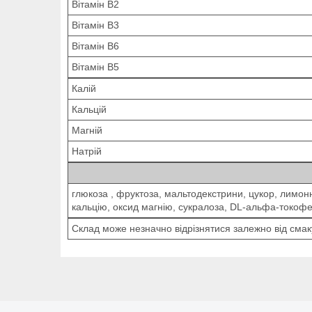
Вітамін В2
Вітамін В3
Вітамін В6
Вітамін В5
Калій
Кальцій
Магній
Натрій
глюкоза , фруктоза, мальтодекстрини, цукор, лимонн
кальцію, оксид магнію, сукралоза, DL-альфа-токофер
Склад може незначно відрізнятися залежно від смак