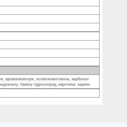
ти, ароматизатори, поліетиленгліколь, карбонат
идоксину, тіаміну гідрохлорид, каротини, кармін