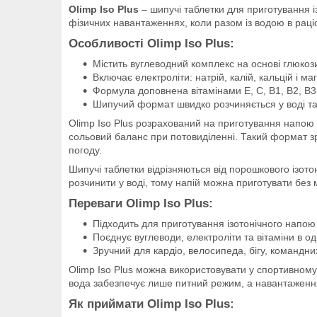
Olimp Iso Plus
– шипучі таблетки для приготування і
фізичних навантаженнях, коли разом із водою в раціо
Особливості Olimp Iso Plus:
Містить вуглеводний комплекс на основі глюкози
Включає електроліти: натрій, калій, кальцій і маг
Формула доповнена вітамінами E, C, B1, B2, B3,
Шипучий формат швидко розчиняється у воді та 
Olimp Iso Plus розрахований на приготування напою 
сольовий баланс при потовиділенні. Такий формат зру
погоду.
Шипучі таблетки відрізняються від порошкового ізотон
розчинити у воді, тому напій можна приготувати без 
Переваги Olimp Iso Plus:
Підходить для приготування ізотонічного напою
Поєднує вуглеводи, електроліти та вітаміни в од
Зручний для кардіо, велосипеда, бігу, командни
Olimp Iso Plus можна використовувати у спортивному
вода забезпечує лише питний режим, а навантаження
Як приймати Olimp Iso Plus: