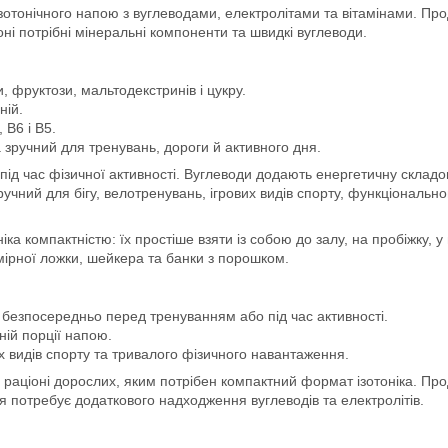
зотонічного напою з вуглеводами, електролітами та вітамінами. Про
ні потрібні мінеральні компоненти та швидкі вуглеводи.
, фруктози, мальтодекстринів і цукру.
ній.
 B6 і B5.
зручний для тренувань, дороги й активного дня.
під час фізичної активності. Вуглеводи додають енергетичну склад
чний для бігу, велотренувань, ігрових видів спорту, функціональног
іка компактністю: їх простіше взяти із собою до залу, на пробіжку, 
мірної ложки, шейкера та банки з порошком.
 безпосередньо перед тренуванням або під час активності.
ній порції напою.
х видів спорту та тривалого фізичного навантаження.
 раціоні дорослих, яким потрібен компактний формат ізотоніка. Про
 потребує додаткового надходження вуглеводів та електролітів.