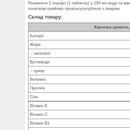
Розчинити 1 порцію (1 таблетку) у 250 мл води та 
початком прийому проконсультуйтеся з лікарем.
Склад товару:
Харчова цінність
Калорії
Жири
- насичені
Вуглеводи
- цукор
Волокно
Протеїн
Сіль
Вітамін Е
Вітамін С
Вітамін В1