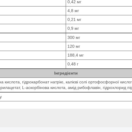
0,42 мг
4,8 мг
0,21 мг
0,9 мг
300 мг
120 мг
188,4 мг
0,48 г
Інгредієнти
а кислота, гідрокарбонат натрію, калієві солі ортофосфорної кисло
илацетат, L-аскорбінова кислота, амід рибофлавін, гідрохлорид пір
у