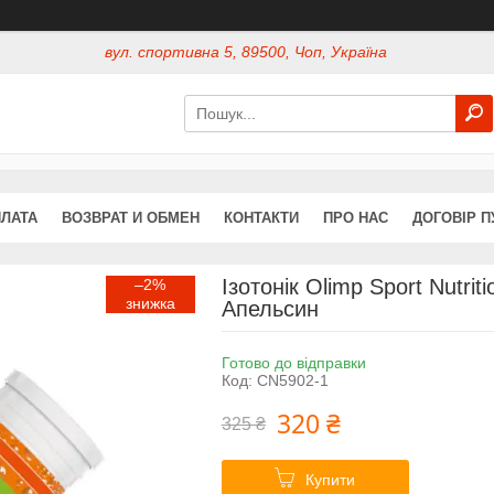
вул. спортивна 5, 89500, Чоп, Україна
ПЛАТА
ВОЗВРАТ И ОБМЕН
КОНТАКТИ
ПРО НАС
ДОГОВІР П
Ізотонік Olimp Sport Nutrit
–2%
Апельсин
Готово до відправки
Код:
CN5902-1
320 ₴
325 ₴
Купити