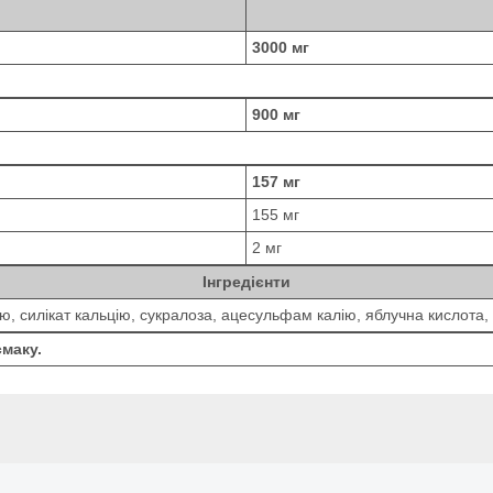
3000 мг
900 мг
157 мг
155 мг
2 мг
Інгредієнти
ію, силікат кальцію, сукралоза, ацесульфам калію, яблучна кислота
смаку.