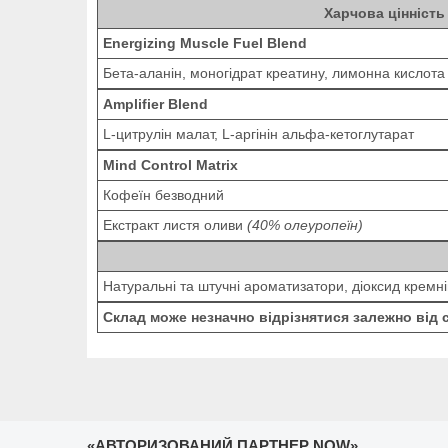
Харчова цінність
Energizing Muscle Fuel Blend
Бета-аланін, моногідрат креатину, лимонна кислота
Amplifier Blend
L-цитрулін малат, L-аргінін альфа-кетоглутарат
Mind Control Matrix
Кофеїн безводний
Екстракт листя оливи
(40% олеуропеїн)
Натуральні та штучні ароматизатори, діоксид кремн
Склад може незначно відрізнятися залежно від 
«АВТОРИЗОВАНИЙ ПАРТНЕР NOW»