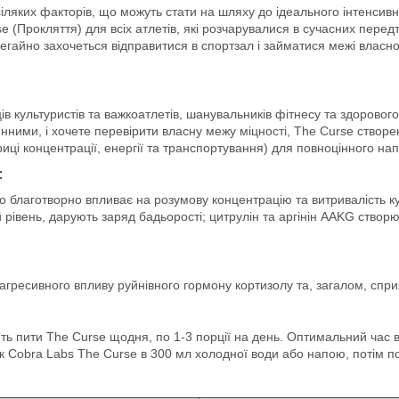
іляких факторів, що можуть стати на шляху до ідеального інтенсив
(Прокляття) для всіх атлетів, які розчарувалися в сучасних перед
м негайно захочеться відправитися в спортзал і займатися межі влас
в культуристів та важкоатлетів, шанувальників фітнесу та здоровог
нними, і хочете перевірити власну межу міцності, The Curse створе
риці концентрації, енергії та транспортування) для повноцінного н
:
що благотворно впливає на розумову концентрацію та витривалість к
 рівень, дарують заряд бадьорості; цитрулін та аргінін AAKG ств
 агресивного впливу руйнівного гормону кортизолу та, загалом, сп
ь пити The Curse щодня, по 1-3 порції на день. Оптимальний час в
к Cobra Labs The Curse в 300 мл холодної води або напою, потім по