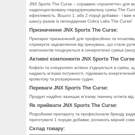
JNX Sports The Curse – справжнє «прокляття» для вс
надконцентровану передтренувальну суміш The Curse 
ефективність. Всього 1, або 2 порції добавки - і ва
шансу разом із легендарним Cobra Labs The Curse!
Призначення JNX Sports The Curse:
Препарат призначений для професійних та початківці
отримуєте задоволення від тренувань, що стали рути
компонентів поєднуються в синергетичні суміші (мат
Активні компоненти JNX Sports The Curse
Кофеїн та олеуропеїн аглікон з'єднуються в суміш, 
надають м'язам потужності, піднімають енергетичний
кровотоку та розширенню судин.
Переваги JNX Sports The Curse:
Продукт надійно захищає м'язову тканину атлета від
Як приймати JNX Sports The Curse:
Розробники препарату та професіонали бренду радят
приготувати 1 порцію добавки, розчиніть мірний сово
Склад товару: