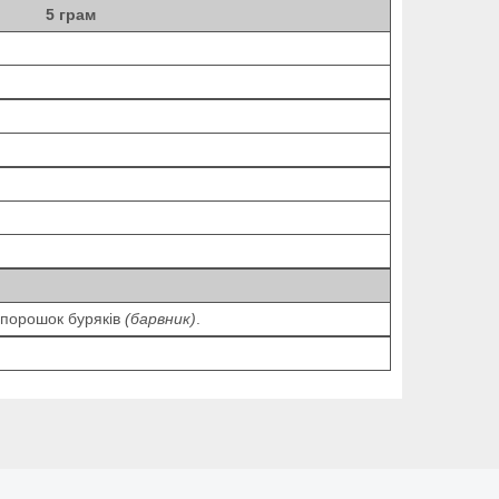
5 грам
, порошок буряків
(барвник)
.