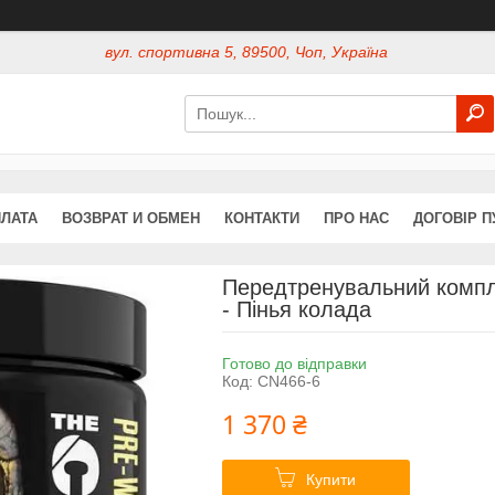
вул. спортивна 5, 89500, Чоп, Україна
ПЛАТА
ВОЗВРАТ И ОБМЕН
КОНТАКТИ
ПРО НАС
ДОГОВІР П
Передтренувальний компле
- Пінья колада
Готово до відправки
Код:
CN466-6
1 370 ₴
Купити