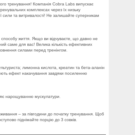
ного тренування! Компанія Cobra Labs випускає
тренувальних комплексах через їх низьку
ної сили та витривалості! Не залишайте суперникам
о способу життя. Якщо ви відчуваєте, що давно не
ний саме для вас! Велика кількість ефективних
аповнення силами перед тренінгом.
ультуриста; лимонна кислота, креатин та бета-аланін
орюють ефект накачування завдяки посиленню
рияє нарощуванню мускулатури.
живання – за півгодини до початку тренування. Щоб
ступово піднімайте порцію до 3 совків.