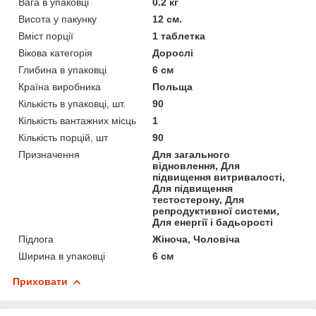
Вага в упаковці
0.2 кг
Висота у пакунку
12 см.
Вміст порції
1 таблетка
Вікова категорія
Дорослі
Глибина в упаковці
6 см
Країна виробника
Польща
Кількість в упаковці, шт.
90
Кількість вантажних місць
1
Кількість порцій, шт
90
Призначення
Для загального
відновлення, Для
підвищення витривалості,
Для підвищення
тестостерону, Для
репродуктивної системи,
Для енергії і бадьорості
Підлога
Жіноча, Чоловіча
Ширина в упаковці
6 см
Приховати