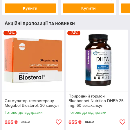
Купити
Купити
Акційні пропозиції та новинки
–24%
–24%
Природний гормон
Стимулятор тестостерону
Bluebonnet Nutrition DHEA 25
Megabol Biosterol, 30 капсул
mg, 60 вегакапсул
оптимізація гормональних
Готово до відправки
Готово до відправки
рівнів
265
655
₴
₴
350 ₴
860 ₴