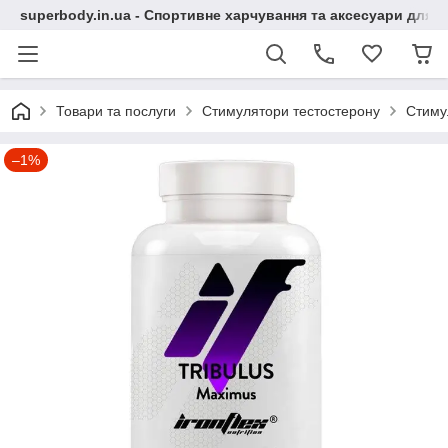
superbody.in.ua - Спортивне харчування та аксесуари для сп
Товари та послуги
Стимулятори тестостерону
Стимул
–1%