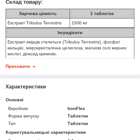
Склад товару:
Харчова цінність
1 таблетка
Екстракт Tribulus Terrestris
1500 мг
Інгредієнти
Екстракт якірців стелиться (Tribulus Terrestris), фосфат
кальцію, мікрокристалічна целюлоза, магнієві солі жирних
кислот, діоксид кремнію.
Приховати
Характеристики
Основні
Виробник
IronFlex
Форма випуску
Таблетки
Тип
Таблетки
Користувальницькі характеристики