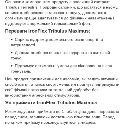
Основним компонентом продукту є рослинний екстракт
Tribulus Terrestris. Природні сапоніни, що містяться в ньому,
сприяють збереженню м'язового тонусу, допомагають
організму краще адаптуватися до фізичних навантажень і
підтримують нормальний гормональний фон.
Переваги IronFlex Tribulus Maximus:
Сприяє підтримці нормального рівня енергії та
витривалості.
Допомагає зберегти чоловіче здоров'я та життєвий
тонус.
Підтримує оптимальні умови для відновлення після
тренувань.
Цей продукт призначений для чоловіків, які ведуть активний
спосіб життя, а також спортсменів, які прагнуть підтримувати
свої фізичні показники та загальний добробут без
використання агресивних стимуляторів.
Як приймати IronFlex Tribulus Maximus:
Рекомендується приймати по 1 таблетці на день, переважно
перед сном, запиваючи достатньою кількістю води. Перед
початком прийому проконсультуйтеся з лікарем.