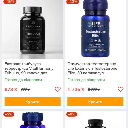
–16%
–13%
Екстракт трибулуса
Стимулятор тестостерону
террестриса VitalHarmony
Life Extension Testosterone
Tribulus, 90 капсул для
Elite, 30 вегакапсул
покращення фізичної
Готово до відправки
Готово до відправки
продуктивності
673
1 735
₴
₴
800 ₴
2 000 ₴
Купити
Купити
–9%
–8%