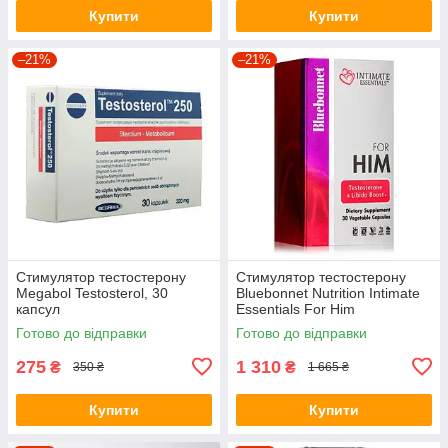
Купити
Купити
–21%
–21%
Стимулятор тестостерону
Стимулятор тестостерону
Megabol Testosterol, 30
Bluebonnet Nutrition Intimate
капсул
Essentials For Him
Testosterone and Libido Boost,
Готово до відправки
Готово до відправки
30 вегакапсул
275
1 310
₴
₴
350 ₴
1 665 ₴
Купити
Купити