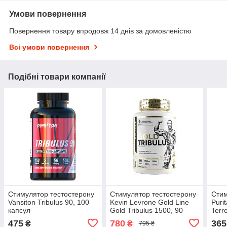
Умови повернення
Повернення товару впродовж 14 днів за домовленістю
Всі умови повернення
Подібні товари компанії
Стимулятор тестостерону
Стимулятор тестостерону
Стим
Vansiton Tribulus 90, 100
Kevin Levrone Gold Line
Purit
капсул
Gold Tribulus 1500, 90
Terr
таблеток
капс
475
780
365
₴
₴
795 ₴