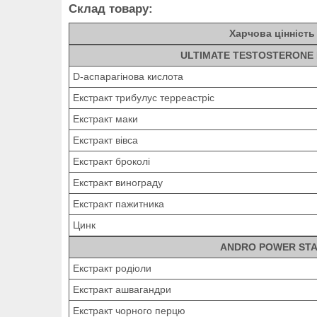
Склад товару:
Харчова цінність
ULTIMATE TESTOSTERONE
D-аспарагінова кислота
Екстракт трибулус терреастріс
Екстракт маки
Екстракт вівса
Екстракт броколі
Екстракт винограду
Екстракт пажитника
Цинк
ANDRO POWER ST
Екстракт родіоли
Екстракт ашвагандри
Екстракт чорного перцю