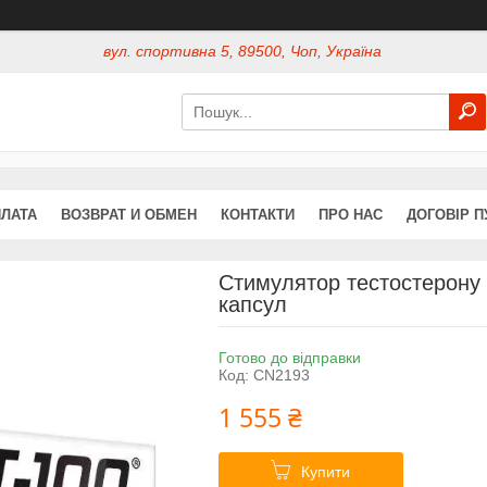
вул. спортивна 5, 89500, Чоп, Україна
ПЛАТА
ВОЗВРАТ И ОБМЕН
КОНТАКТИ
ПРО НАС
ДОГОВІР П
Стимулятор тестостерону O
капсул
Готово до відправки
Код:
CN2193
1 555 ₴
Купити