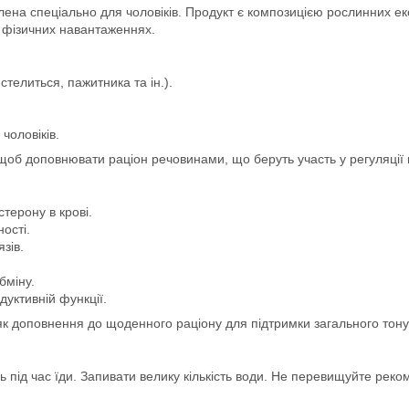
лена спеціально для чоловіків. Продукт є композицією рослинних ек
и фізичних навантаженнях.
телиться, пажитника та ін.).
чоловіків.
 щоб доповнювати раціон речовинами, що беруть участь у регуляції 
терону в крові.
ості.
зів.
бміну.
уктивній функції.
як доповнення до щоденного раціону для підтримки загального тону
ь під час їди. Запивати велику кількість води. Не перевищуйте ре