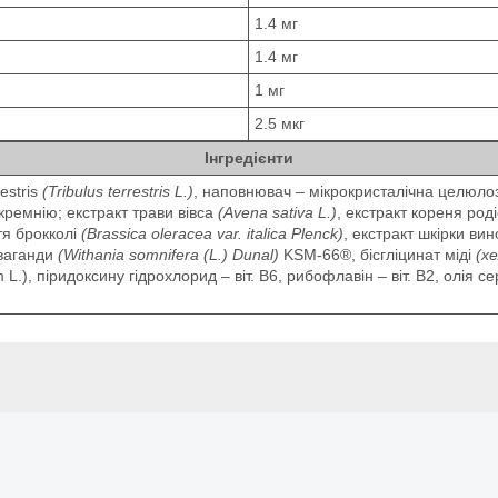
1.4 мг
1.4 мг
1 мг
2.5 мкг
Інгредієнти
estris
(Tribulus terrestris L.)
, наповнювач – мікрокристалічна целюлоз
 кремнію; екстракт трави вівса
(Avena sativa L.)
, екстракт кореня ро
тя брокколі
(Brassica oleracea var. italica Plenck)
, екстракт шкірки ви
шваганди
(Withania somnifera
(L.)
Dunal)
KSM-66®, бісгліцинат міді
(х
m L.), піридоксину гідрохлорид – віт. В6, рибофлавін – віт. В2, олія