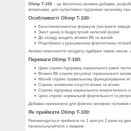
Olimp T-100
– це біологічно активна добавка, розроб
вітамінами, для нутритивної підтримки організму пр
Особливості Olimp T-100:
Багатокомпонентна формула (екстракти якірців с
Зміст цинку в біодоступній хелатній формі.
До складу входять вітамін В6 та магній.
Розроблено з урахуванням фізіологічних потреб 
Активні компоненти продукту підібрані таким чином,
Переваги Olimp T-100:
Цинк сприяє підтримці нормального рівня тестос
Вітамін В6 сприяє регуляції гормональної активн
Магній сприяє правильному функціонуванню м'я
Сприяє зниженню почуття втоми та втоми.
Сприяє підтримці нормального енергетичного о
Цинк сприяє нормальній фертильності та репрод
Добавка призначена для фізично активних чоловіків 
Як приймати Olimp T-100:
Рекомендується приймати по 1 капсулі 2 рази на ден
проконсультуйтеся з лікарем.