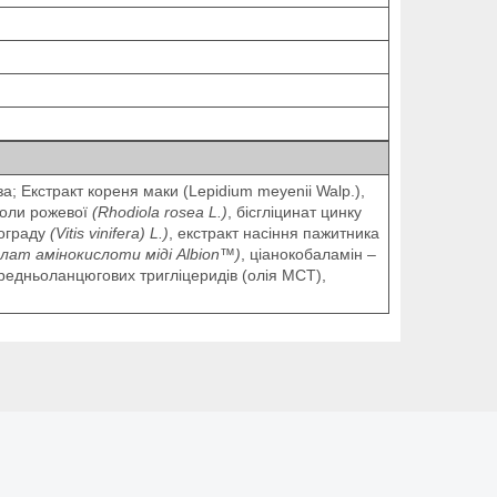
а; Екстракт кореня маки (Lepidium meyenii Walp.),
діоли рожевої
(Rhodiola rosea L.)
, бісгліцинат цинку
нограду
(Vitis vinifera) L.)
, екстракт насіння пажитника
елат амінокислоти міді Albion™)
, ціанокобаламін –
 середньоланцюгових тригліцеридів (олія МСТ),