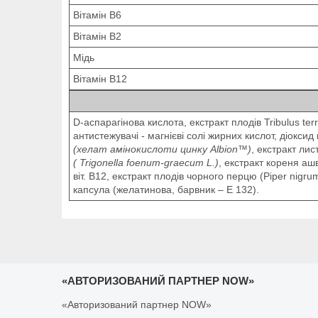
Вітамін В6
Вітамін В2
Мідь
Вітамін В12
D-аспарагінова кислота, екстракт плодів Tribulus terr
антистежувачі - магнієві солі жирних кислот, діоксид
(хелат амінокислоти цинку Albion™)
, екстракт лис
( Trigonella foenum-graecum L.)
, екстракт кореня а
віт. B12, екстракт плодів чорного перцю (Piper nigru
капсула (желатинова, барвник – Е 132).
«АВТОРИЗОВАНИЙ ПАРТНЕР NOW»
«Авторизований партнер NOW»