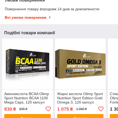
Умови повернення
Повернення товару впродовж 14 днів за домовленістю
Всі умови повернення
Подібні товари компанії
Амінокислота BCAA Olimp
Жирні кислоти Olimp Sport
Стим
Sport Nutrition BCAA 1100
Nutrition Sport Edition Gold
Olim
Mega Caps, 120 капсул
Omega 3, 120 капсул
Fort
830
1 075
1 3
₴
₴
835 ₴
1 080 ₴