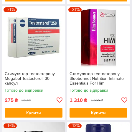
–21%
–21%
Стимулятор тестостерону
Стимулятор тестостерону
Megabol Testosterol, 30
Bluebonnet Nutrition Intimate
капсул
Essentials For Him
Testosterone and Libido Boost,
Готово до відправки
Готово до відправки
30 вегакапсул
275
1 310
₴
₴
350 ₴
1 665 ₴
Купити
Купити
–16%
–13%