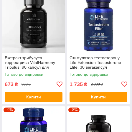
Екстракт трибулуса
Стимулятор тестостерону
террестриса VitalHarmony
Life Extension Testosterone
Tribulus, 90 капсул для
Elite, 30 вегакапсул
покращення фізичної
Готово до відправки
Готово до відправки
продуктивності
673
1 735
₴
₴
800 ₴
2 000 ₴
Купити
Купити
–9%
–8%