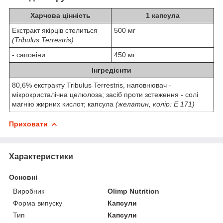
Харчова цінність
1 капсула
Екстракт якірців стелиться
500 мг
(Tribulus Terrestris)
- сапоніни
450 мг
Інгредієнти
80,6% екстракту Tribulus Terrestris, наповнювач -
мікрокристалічна целюлоза; засіб проти зстеження - солі
магнію жирних кислот; капсула
(желатин, колір: Е 171)
Приховати
Характеристики
Основні
Виробник
Olimp Nutrition
Форма випуску
Капсули
Тип
Капсули