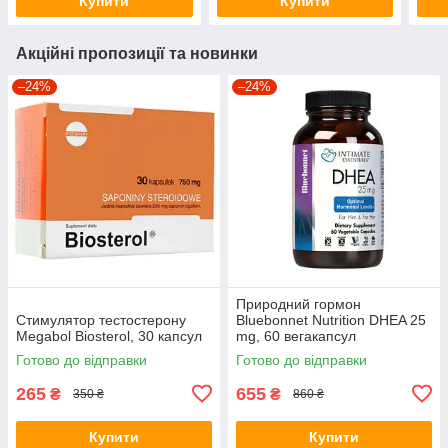
Купити
Купити
Акційні пропозиції та новинки
–24%
–24%
Природний гормон
Стимулятор тестостерону
Bluebonnet Nutrition DHEA 25
Megabol Biosterol, 30 капсул
mg, 60 вегакапсул
оптимізація гормональних
Готово до відправки
Готово до відправки
рівнів
265
655
₴
₴
350 ₴
860 ₴
Купити
Купити