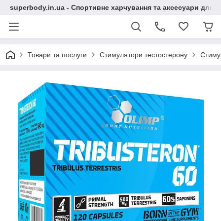
superbody.in.ua - Спортивне харчування та аксесуари для сп
Товари та послуги
Стимулятори тестостерону
Стимул