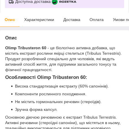
Доступна доставка
Опис
Характеристики
Доставка
Оплата
Умови п
Опис
Olimp Tribusteron 60
- це біологічно активна добавка, що
містить екстракт рослини якірці стелиться (Tribulus Terrestris).
Продукт розроблений спеціально для чоловіків, які ведуть
активний спосіб життя, для підтримки загального тонусу та
фізичної працездатності.
Особливості Olimp Tribusteron 60:
Висока стандартизація екстракту (60% сапонінів).
Компоненти рослинного походження.
Не містить гормональних речовин (стероїдів).
Зручна форма капсул.
Основною діючою речовиною є екстракт Tribulus Terrestris.
Активні речовини (стероїдні сапоніни), що містяться в ньому,
традиційно використовуються для підтримки чоловічого