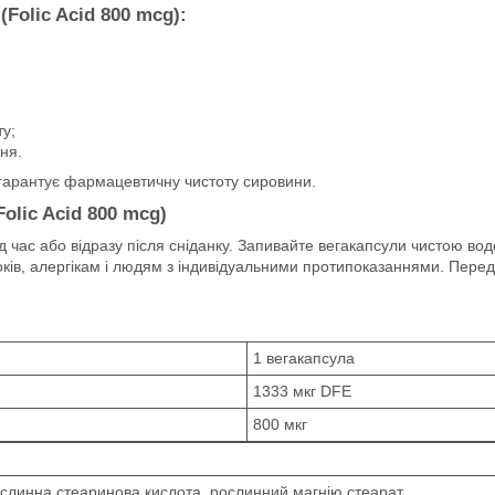
Folic Acid 800 mcg):
у;
ня.
к гарантує фармацевтичну чистоту сировини.
olic Acid 800 mcg)
д час або відразу після сніданку. Запивайте вегакапсули чистою в
ків, алергікам і людям з індивідуальними протипоказаннями. Пере
1 вегакапсула
1333 мкг DFE
800 мкг
слинна стеаринова кислота, рослинний магнію стеарат