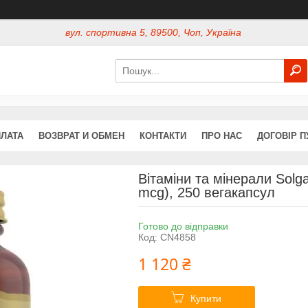
вул. спортивна 5, 89500, Чоп, Україна
ПЛАТА
ВОЗВРАТ И ОБМЕН
КОНТАКТИ
ПРО НАС
ДОГОВІР П
Вітаміни та мінерали Solga
mcg), 250 вегакапсул
Готово до відправки
Код:
CN4858
1 120 ₴
Купити