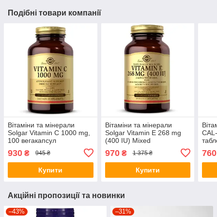
Подібні товари компанії
Вітаміни та мінерали
Вітаміни та мінерали
Віта
Solgar Vitamin C 1000 mg,
Solgar Vitamin E 268 mg
CAL-
100 вегакапсул
(400 IU) Mixed
табл
Tocopherols, 100
930
970
760
₴
₴
945 ₴
1 375 ₴
вегакапсул
Купити
Купити
Акційні пропозиції та новинки
–43%
–31%