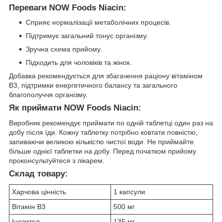
Переваги NOW Foods Niacin:
Сприяє нормалізації метаболічних процесів.
Підтримує загальний тонус організму.
Зручна схема прийому.
Підходить для чоловіків та жінок.
Добавка рекомендується для збагачення раціону вітаміном
B3, підтримки енергетичного балансу та загального
благополуччя організму.
Як приймати NOW Foods Niacin:
Виробник рекомендує приймати по одній таблетці один раз на
добу після їди. Кожну таблетку потрібно ковтати повністю,
запиваючи великою кількістю чистої води. Не приймайте
більше однієї таблетки на добу. Перед початком прийому
проконсультуйтеся з лікарем.
Склад товару:
Харчова цінність
1 капсули
Вітамін В3
500 мг
Інозитол
135 мг