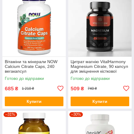
Вітаміни та мінерали NOW
Цитрат магнію VitalHarmony
Calcium Citrate Caps, 240
Magnesium Citrate, 90 капсул
вегакапсул
для зміцнення кісткової
тканини
Готово до відправки
Готово до відправки
685
509
₴
₴
1 210 ₴
740 ₴
Купити
Купити
–31%
–30%