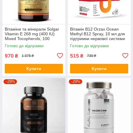
Вітаміни та мінерали Solgar
Вітамін B12 Orzax Ocean
Vitamin E 268 mg (400 IU)
Methyl B12 Spray, 10 мл для
Mixed Tocopherols, 100
підтримки нервової системи
вегакапсул
Готово до відправки
Готово до відправки
970
515
₴
₴
1 375 ₴
730 ₴
Купити
Купити
–29%
–29%