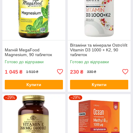
Вітаміни та мінерали OstroVit
Магній MegaFood
Vitamin D3 1000 + K2, 90
Magnesium, 90 таблеток
таблеток
Готово до відправки
Готово до відправки
1 045
230
₴
₴
1 510 ₴
330 ₴
Купити
Купити
–29%
–29%