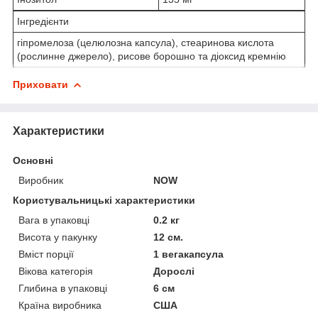
Інгредієнти
гіпромелоза (целюлозна капсула), стеаринова кислота
(рослинне джерело), рисове борошно та діоксид кремнію
Приховати
Характеристики
Основні
Виробник
NOW
Користувальницькі характеристики
Вага в упаковці
0.2 кг
Висота у пакунку
12 см.
Вміст порції
1 вегакапсула
Вікова категорія
Дорослі
Глибина в упаковці
6 см
Країна виробника
США