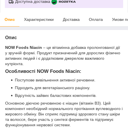
Доступна доставка
Опис
Характеристики
Доставка
Оплата
Умови п
Опис
NOW Foods Niacin
– це вітамінна добавка пролонгованої дії
у зручній формі. Продукт призначений для дорослих фізично
активних людей і є додатковим джерелом важливого
нутрієнта.
Особливості NOW Foods Niacin:
Поступове вивільнення активної речовини.
Підходить для вегетаріанського раціону.
Відсутність зайвих баластових компонентів.
Основною діючою речовиною є ніацин (вітамін B3). Цей
компонент необхідний нормального протікання вуглеводного і
жирового обміну. Він сприяє підтримці здорового стану шкіри
та волосся, бере участь у синтезі ферментів та підтримує
функціонування нервової системи.