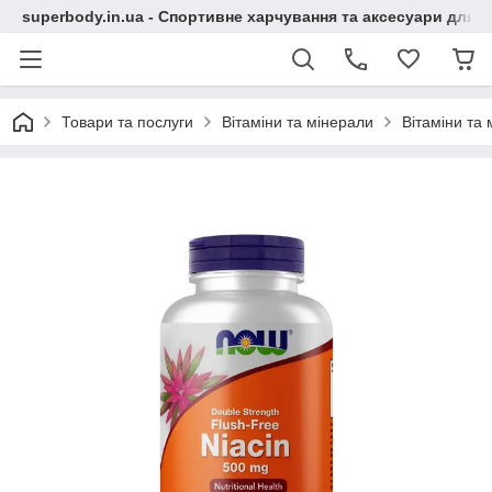
superbody.in.ua - Спортивне харчування та аксесуари для сп
Товари та послуги
Вітаміни та мінерали
Вітаміни та