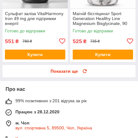
Сульфат заліза VitalHarmony
Магній бісгліцинат Sport
Iron 49 mg для підтримки
Generation Healthy Line
енергії
Magnesium Bisglycinate, 90
капсул
Готово до відправки
Готово до відправки
551
525
₴
₴
780 ₴
735 ₴
Купити
Купити
Показати ще
Про нас
99% позитивних з 201 відгука за рік
Працює з 28.12.2020
м. Чоп
вул. спортивна 5, 89500, Чоп, Україна