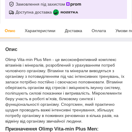
Замовлення під захистом
Доступна доставка
Опис
Характеристики
Доставка
Оплата
Умови п
Опис
Olimp Vita-min Plus Men - це високоефективний комплекс
вітамінів і мінералів, розроблений з урахуванням потреб
чоловічого організму. Вітаміни та мінерали виводяться з
організму з потовиділенням під час інтенсивних тренувань, їх
запаси потрібно постійно і своєчасно поповнювати. Вітаміни
оберігають організм від стресів і зміцнюють імунну систему,
поліпшують силові показники і витривалість. Мікроелементи
беру участь в роботі м'язів, білковому синтезі і
функціональності організму. Спортсмен, який практично
щодня проводить важкі інтенсивні тренування, збільшує
потребу організму в поживних речовинах в кілька разів, на
відміну від організму звичайної людини.
Призначення Olimp Vita-min Plus Men: