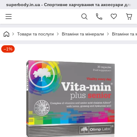
superbody.in.ua - Спортивне харчування та аксесуари для сп
Товари та послуги
Вітаміни та мінерали
Вітаміни та 
–1%