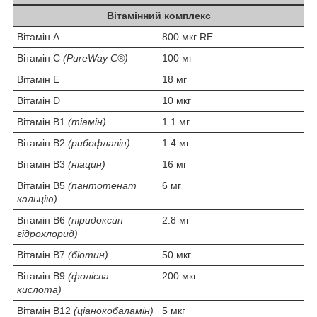
Вітамінний комплекс
Вітамін А
800 мкг RE
Вітамін С
(PureWay C®)
100 мг
Вітамін E
18 мг
Вітамін D
10 мкг
Вітамін B1
(тіамін)
1.1 мг
Вітамін B2
(рибофлавін)
1.4 мг
Вітамін B3
(ніацин)
16 мг
Вітамін B5
(пантотенат
6 мг
кальцію)
Вітамін B6
(піридоксин
2.8 мг
гідрохлорид)
Вітамін B7
(біотин)
50 мкг
Вітамін B9
(фолієва
200 мкг
кислота)
Вітамін B12
(ціанокобаламін)
5 мкг