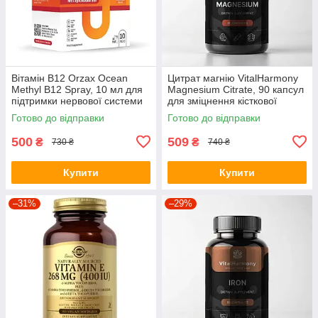
Вітамін B12 Orzax Ocean
Цитрат магнію VitalHarmony
Methyl B12 Spray, 10 мл для
Magnesium Citrate, 90 капсул
підтримки нервової системи
для зміцнення кісткової
тканини
Готово до відправки
Готово до відправки
500
509
₴
₴
730 ₴
740 ₴
Купити
Купити
–31%
–29%