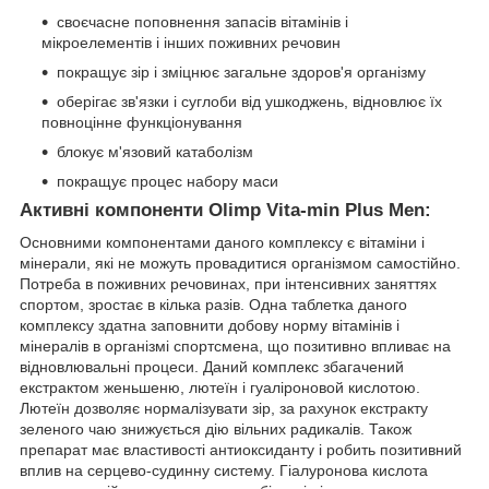
своєчасне поповнення запасів вітамінів і
мікроелементів і інших поживних речовин
покращує зір і зміцнює загальне здоров'я організму
оберігає зв'язки і суглоби від ушкоджень, відновлює їх
повноцінне функціонування
блокує м'язовий катаболізм
покращує процес набору маси
Активні компоненти Olimp Vita-min Plus Men:
Основними компонентами даного комплексу є вітаміни і
мінерали, які не можуть провадитися організмом самостійно.
Потреба в поживних речовинах, при інтенсивних заняттях
спортом, зростає в кілька разів. Одна таблетка даного
комплексу здатна заповнити добову норму вітамінів і
мінералів в організмі спортсмена, що позитивно впливає на
відновлювальні процеси. Даний комплекс збагачений
екстрактом женьшеню, лютеїн і гуаліроновой кислотою.
Лютеїн дозволяє нормалізувати зір, за рахунок екстракту
зеленого чаю знижується дію вільних радикалів. Також
препарат має властивості антиоксиданту і робить позитивний
вплив на серцево-судинну систему. Гіалуронова кислота