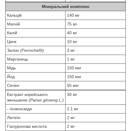
Мінеральний комплекс
Кальцій
140 мг
Магній
75 мг
Калій
40 мг
Цинк
10 мг
Залізо
(Ferrochel®)
3 мг
Марганець
1 мг
Мідь
150 мкг
Йод
150 мкг
Селен
55 мкг
Екстракт корейського
30 мг
женьшеню
(Panax ginseng L.)
- гінзенозиди
2.1 мг
Лютеїн
2 мг
Гіалуронова кислота
2 мг