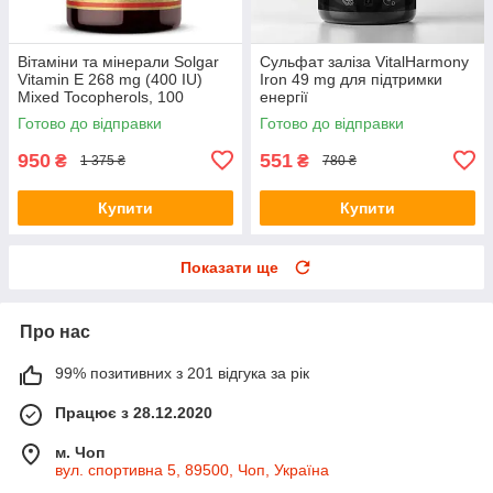
Вітаміни та мінерали Solgar
Сульфат заліза VitalHarmony
Vitamin E 268 mg (400 IU)
Iron 49 mg для підтримки
Mixed Tocopherols, 100
енергії
вегакапсул
Готово до відправки
Готово до відправки
950
551
₴
₴
1 375 ₴
780 ₴
Купити
Купити
Показати ще
Про нас
99% позитивних з 201 відгука за рік
Працює з 28.12.2020
м. Чоп
вул. спортивна 5, 89500, Чоп, Україна