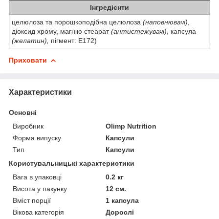
Інгредієнти
целюлоза та порошкоподібна целюлоза
(наповнювачі)
,
діоксид хрому, магнію стеарат
(антистежувачі)
, капсула
(желатин),
пігмент: E172)
Приховати
Характеристики
Основні
Виробник
Olimp Nutrition
Форма випуску
Капсули
Тип
Капсули
Користувальницькі характеристики
Вага в упаковці
0.2 кг
Висота у пакунку
12 см.
Вміст порції
1 капсула
Вікова категорія
Дорослі