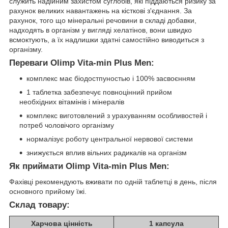
служить надійним захистом суглобів, які піддаються ризику за
рахунок великих навантажень на кісткові з'єднання. За
рахунок, того що мінеральні речовини в складі добавки,
надходять в організм у вигляді хелатінов, вони швидко
всмоктують, а їх надлишки здатні самостійно виводиться з
організму.
Переваги Olimp Vita-min Plus Men:
комплекс має біодостпуностью і 100% засвоєнням
1 таблетка забезпечує повноцінний прийом
необхідних вітамінів і мінералів
комплекс виготовлений з урахуванням особливостей і
потреб чоловічого організму
нормалізує роботу центральної нервової системи
знижується вплив вільних радикалів на організм
Як приймати Olimp Vita-min Plus Men:
Фахівці рекомендують вживати по одній таблетці в день, після
основного прийому їжі.
Склад товару:
Харчова цінність
1 капсула