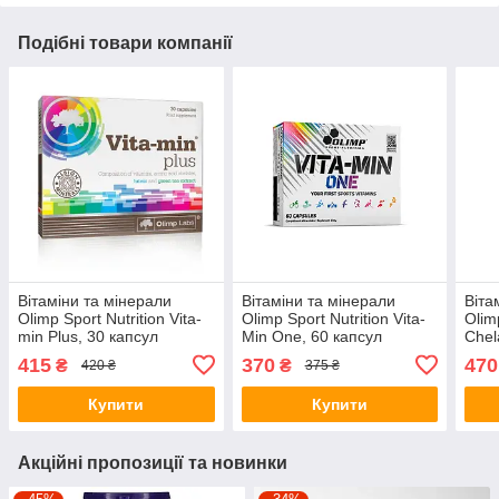
Подібні товари компанії
Вітаміни та мінерали
Вітаміни та мінерали
Віта
Olimp Sport Nutrition Vita-
Olimp Sport Nutrition Vita-
Olim
min Plus, 30 капсул
Min One, 60 капсул
Chel
капс
415
370
470
₴
₴
420 ₴
375 ₴
Купити
Купити
Акційні пропозиції та новинки