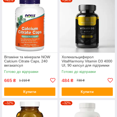
–45%
–34%
Вітаміни та мінерали NOW
Холекальциферол
Calcium Citrate Caps, 240
VitalHarmony Vitamin D3 4000
вегакапсул
UI, 90 капсул для підтримки
імунної системи
Готово до відправки
Готово до відправки
665
484
₴
₴
1 210 ₴
730 ₴
Купити
Купити
–32%
–32%