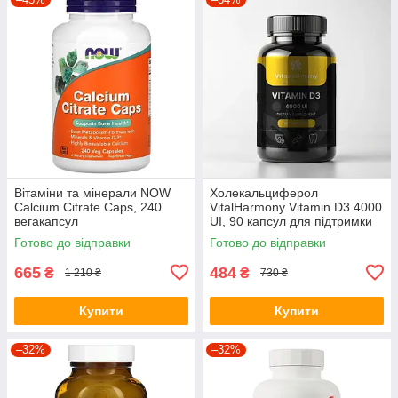
Вітаміни та мінерали NOW
Холекальциферол
Calcium Citrate Caps, 240
VitalHarmony Vitamin D3 4000
вегакапсул
UI, 90 капсул для підтримки
імунної системи
Готово до відправки
Готово до відправки
665
484
₴
₴
1 210 ₴
730 ₴
Купити
Купити
–32%
–32%