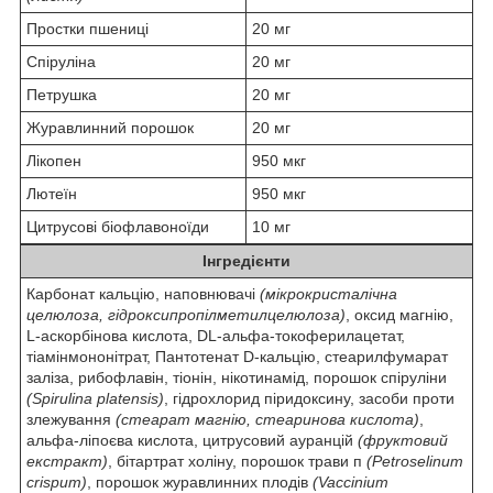
Простки пшениці
20 мг
Спіруліна
20 мг
Петрушка
20 мг
Журавлинний порошок
20 мг
Лікопен
950 мкг
Лютеїн
950 мкг
Цитрусові біофлавоноїди
10 мг
Інгредієнти
Карбонат кальцію, наповнювачі
(мікрокристалічна
целюлоза, гідроксипропілметилцелюлоза)
, оксид магнію,
L-аскорбінова кислота, DL-альфа-токоферилацетат,
тіамінмононітрат, Пантотенат D-кальцію, стеарилфумарат
заліза, рибофлавін, тіонін, нікотинамід, порошок спіруліни
(Spirulina platensis)
, гідрохлорид піридоксину, засоби проти
злежування
(стеарат магнію, стеаринова кислота)
,
альфа-ліпоєва кислота, цитрусовий ауранцій
(фруктовий
екстракт)
, бітартрат холіну, порошок трави п
(Petroselinum
crispum)
, порошок журавлинних плодів
(Vaccinium