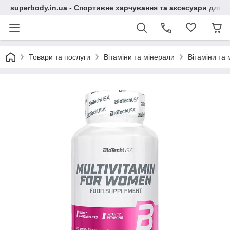
superbody.in.ua - Спортивне харчування та аксесуари для сп
Товари та послуги
Вітаміни та мінерали
Вітаміни та 