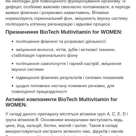
які необхідні для повноцінного функціонування організму. Їх
дефіцит, особливо важливо своєчасно поповнювати, в періоди
важких фізичних і розумових навантажень. Вітаміни
нормалізують гормональний фон, зміцнюють імунну систему,
поліпшують клітинну регенерацію і відновні процеси.
Призначення BioTech Multivitamin for WOMEN:
поліпшення фізичної та розумової діяльності
зміцнення волосся, нігтів, зубів і кісткової тканини,
стабілізація гормонального фону
поліпшення самопочуття і гарний настрій, зміцнення
імунної системи
підвищення фізичних результатів і силових показників
щодня поповнює нестачу поживних речовин, для
повноцінної працездатності
Активні компоненти BioTech Multivitamin for
WOMEN:
У складі даного препарату містяться вітаміни груп А, С, Е, D і
група вітамінів В. Основними мінералами виступають мідь,
цинк, йод, кальцій, біотин, магній і залізо. Також в складі
використовуються екстракти зеленого чаю, фруктів і овочів.