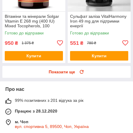
Вітаміни та мінерали Solgar
Сульфат заліза VitalHarmony
Vitamin E 268 mg (400 IU)
Iron 49 mg для підтримки
Mixed Tocopherols, 100
енергії
вегакапсул
Готово до відправки
Готово до відправки
950
551
₴
₴
1 375 ₴
780 ₴
Купити
Купити
Показати ще
Про нас
99% позитивних з 201 відгука за рік
Працює з 28.12.2020
м. Чоп
вул. спортивна 5, 89500, Чоп, Україна