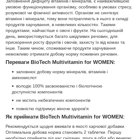
Заповнення дефіциту вітамінів і мінералів, є найважливішою
умовою функціонування організму, особливо в умовах стресу,
розумової чи фізичної активності. Організм не синтезує
вітаміни і мінерали, тому вони потрапляють в нього в складі
продуктів харчування, в невеликих кількостях. Такими
продуктами, найчастіше є овочі і фрукти. На сьогоднішній
день, використовується багато шкідливих речовин, для
прискорення росту фруктів і овочів, захисту їх від комах та
інше. Таким чином, споживаючи продукти харчування
неможливо отримати добову норму поживних речовин.
Переваги BioTech Multivitamin for WOMEN:
заповнює добову норму мінералів, вітамінів і
амінокислот
володіє 100% засвоюваністю і біологічною
доступністю компонентів
не містить небезпечних компонентів
повністю підтримує жіноче здоров'я
Як приймати BioTech Multivitamin for WOMEN:
Рекомендується щодня вживати в якості харчової добавки.
Оптимальна добова норма становить 2 таблетки. Першу
необхідно прийняти під час сніданку, другу в обід або вечерю.