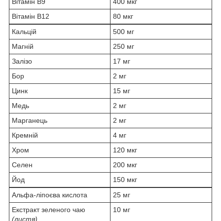
Вітамін В9
400 мкг
Вітамін B12
80 мкг
Кальцій
500 мг
Магній
250 мг
Залізо
17 мг
Бор
2 мг
Цинк
15 мг
Медь
2 мг
Марганець
2 мг
Кремній
4 мг
Хром
120 мкг
Селен
200 мкг
Йод
150 мкг
Альфа-ліпоєва кислота
25 мг
Екстракт зеленого чаю
10 мг
(листя)