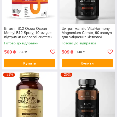
Вітамін B12 Orzax Ocean
Цитрат магнію VitalHarmony
Methyl B12 Spray, 10 мл для
Magnesium Citrate, 90 капсул
підтримки нервової системи
для зміцнення кісткової
тканини
Готово до відправки
Готово до відправки
500
509
₴
₴
730 ₴
740 ₴
Купити
Купити
–31%
–29%