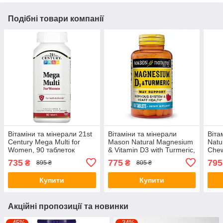
Подібні товари компанії
Вітаміни та мінерали 21st
Вітаміни та мінерали
Віта
Century Mega Multi for
Mason Natural Magnesium
Natu
Women, 90 таблеток
& Vitamin D3 with Turmeric,
Chew
60 таблеток
жува
735
775
795
₴
₴
895 ₴
805 ₴
Апел
Купити
Купити
Акційні пропозиції та новинки
–45%
–34%