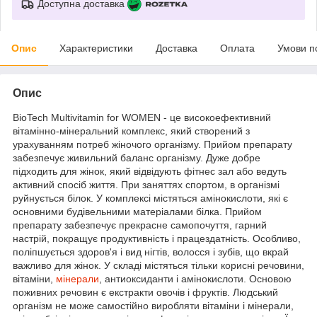
Доступна доставка
Опис
Характеристики
Доставка
Оплата
Умови п
Опис
BioTech Multivitamin for WOMEN - це високоефективний
вітамінно-мінеральний комплекс, який створений з
урахуванням потреб жіночого організму. Прийом препарату
забезпечує живильний баланс організму. Дуже добре
підходить для жінок, який відвідують фітнес зал або ведуть
активний спосіб життя. При заняттях спортом, в організмі
руйнується білок. У комплексі містяться амінокислоти, які є
основними будівельними матеріалами білка. Прийом
препарату забезпечує прекрасне самопочуття, гарний
настрій, покращує продуктивність і працездатність. Особливо,
поліпшується здоров'я і вид нігтів, волосся і зубів, що вкрай
важливо для жінок. У складі містяться тільки корисні речовини,
вітаміни,
мінерали
, антиоксиданти і амінокислоти. Основою
поживних речовин є екстракти овочів і фруктів. Людський
організм не може самостійно виробляти вітаміни і мінерали,