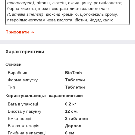
macrocarpon)
, лікопін, лютеїн, оксид цинку, ретинілацетат,
борна кислота, інозит, екстракт листя зеленого чаю
(Camellia sinensis)
, діоксид кремнію, ціолокекаль хрому,
птероілмоноглутамінова кислота, біотин, йодид калію
Приховати
Характеристики
Основні
Виробник
BioTech
Форма випуску
Таблетки
Тип
Таблетки
Користувальницькі характеристики
Вага в упаковці
0.2 кг
Висота у пакунку
12 см.
Вміст порції
2 таблетки
Вікова категорія
Дорослі
Глибина в упаковці
6 см