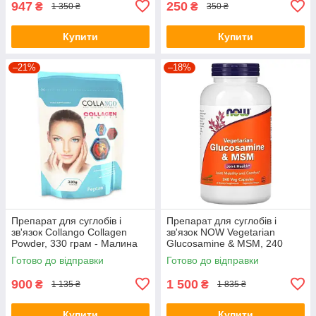
947
250
₴
₴
1 350 ₴
350 ₴
Купити
Купити
–21%
–18%
Препарат для суглобів і
Препарат для суглобів і
зв'язок Collango Collagen
зв'язок NOW Vegetarian
Powder, 330 грам - Малина
Glucosamine & MSM, 240
вегакапсул
Готово до відправки
Готово до відправки
900
1 500
₴
₴
1 135 ₴
1 835 ₴
Купити
Купити