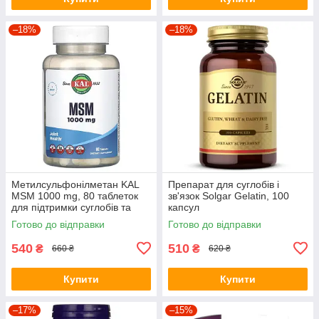
–18%
–18%
Метилсульфонілметан KAL
Препарат для суглобів і
MSM 1000 mg, 80 таблеток
зв'язок Solgar Gelatin, 100
для підтримки суглобів та
капсул
шкіри
Готово до відправки
Готово до відправки
540
510
₴
₴
660 ₴
620 ₴
Купити
Купити
–17%
–15%