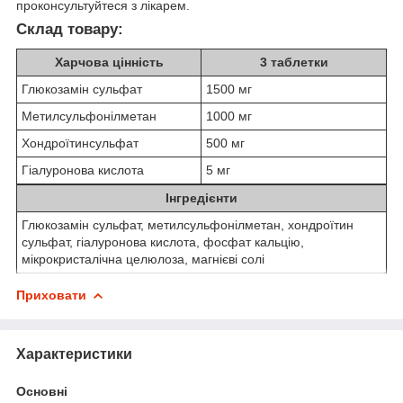
проконсультуйтеся з лікарем.
Склад товару:
Харчова цінність
3 таблетки
Глюкозамін сульфат
1500 мг
Метилсульфонілметан
1000 мг
Хондроїтинсульфат
500 мг
Гіалуронова кислота
5 мг
Інгредієнти
Глюкозамін сульфат, метилсульфонілметан, хондроїтин
сульфат, гіалуронова кислота, фосфат кальцію,
мікрокристалічна целюлоза, магнієві солі
Приховати
Характеристики
Основні