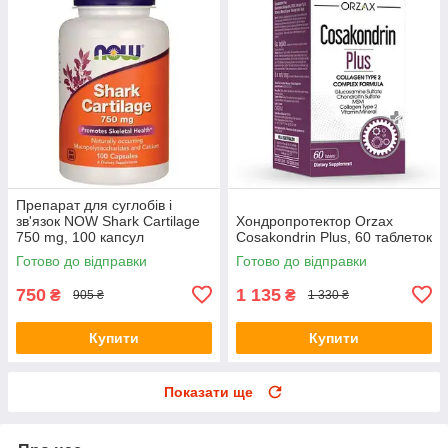
Препарат для суглобів і
зв'язок NOW Shark Cartilage
Хондропротектор Orzax
750 mg, 100 капсул
Cosakondrin Plus, 60 таблеток
Готово до відправки
Готово до відправки
750
1 135
₴
₴
905 ₴
1 330 ₴
Купити
Купити
Показати ще