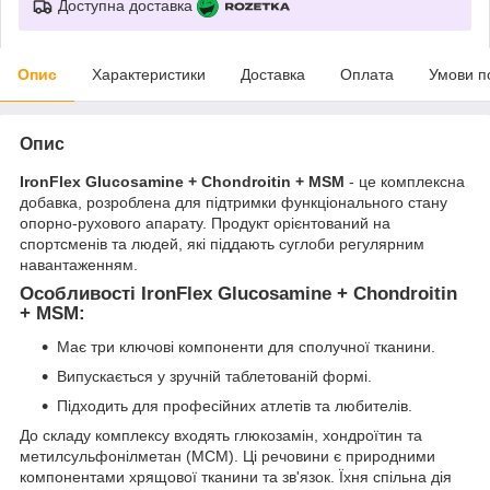
Доступна доставка
Опис
Характеристики
Доставка
Оплата
Умови п
Опис
IronFlex Glucosamine + Chondroitin + MSM
- це комплексна
добавка, розроблена для підтримки функціонального стану
опорно-рухового апарату. Продукт орієнтований на
спортсменів та людей, які піддають суглоби регулярним
навантаженням.
Особливості IronFlex Glucosamine + Chondroitin
+ MSM:
Має три ключові компоненти для сполучної тканини.
Випускається у зручній таблетованій формі.
Підходить для професійних атлетів та любителів.
До складу комплексу входять глюкозамін, хондроїтин та
метилсульфонілметан (МСМ). Ці речовини є природними
компонентами хрящової тканини та зв'язок. Їхня спільна дія