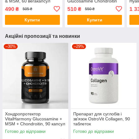
& MSM, 60 вегакапсул
Glucosamine Chondroitin
Hyal
MSM 3 Per Day Formula,
MSM,
490
510
1 3
₴
₴
505 ₴
550 ₴
60 каплет
Купити
Купити
Акційні пропозиції та новинки
–30%
–29%
Хондропротектор
Препарат для суглобів і
VitalHarmony Glucosamine +
зв'язок OstroVit Collagen, 90
MSM + Chondroitin, 90 капсул
таблеток
Готово до відправки
Готово до відправки