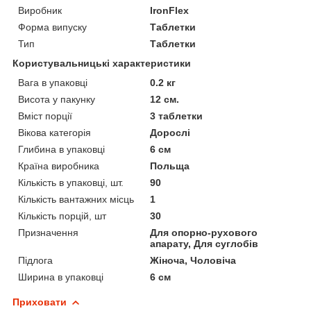
Виробник
IronFlex
Форма випуску
Таблетки
Тип
Таблетки
Користувальницькі характеристики
Вага в упаковці
0.2 кг
Висота у пакунку
12 см.
Вміст порції
3 таблетки
Вікова категорія
Дорослі
Глибина в упаковці
6 см
Країна виробника
Польща
Кількість в упаковці, шт.
90
Кількість вантажних місць
1
Кількість порцій, шт
30
Призначення
Для опорно-рухового
апарату, Для суглобів
Підлога
Жіноча, Чоловіча
Ширина в упаковці
6 см
Приховати