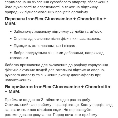
спрямована на живлення суглобового апарату, збереження
його рухливості та еластичності, а також на підтримку
природних відновлювальних процесів організму.
Переваги IronFlex Glucosamine + Chondroitin +
MSM:
Забезпечує живильну підтримку суглобів та зв'язок.
Сприяє відновленню після фізичних навантажень.
Підходить як чоловікам, так і жінкам.
Добре поєднується з іншими добавками, наприклад,
колагеном.
Добавка призначена для включення до раціону харчування
фізично активних людей для загальної підтримки опорно-
рухового апарату та зниження ризику дискомфорту при
навантаженнях.
Як приймати IronFlex Glucosamine + Chondroitin
+ MSM:
Приймати щодня по 2 таблетки один раз на добу.
Оптимальний час прийому – вранці натще. Кожну порцію слід
запивати великою кількістю води. Не перевищуйте
рекомендоване дозування. Перед початком прийому