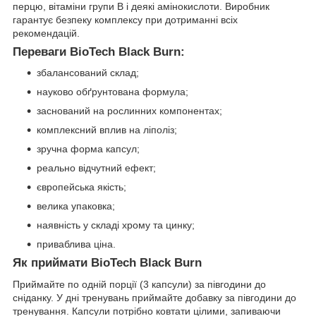
перцю, вітаміни групи В і деякі амінокислоти. Виробник
гарантує безпеку комплексу при дотриманні всіх
рекомендацій.
Переваги BioTech Black Burn:
збалансований склад;
науково обґрунтована формула;
заснований на рослинних компонентах;
комплексний вплив на ліполіз;
зручна форма капсул;
реально відчутний ефект;
європейська якість;
велика упаковка;
наявність у складі хрому та цинку;
приваблива ціна.
Як приймати BioTech Black Burn
Приймайте по одній порції (3 капсули) за півгодини до
сніданку. У дні тренувань приймайте добавку за півгодини до
тренування. Капсули потрібно ковтати цілими, запиваючи