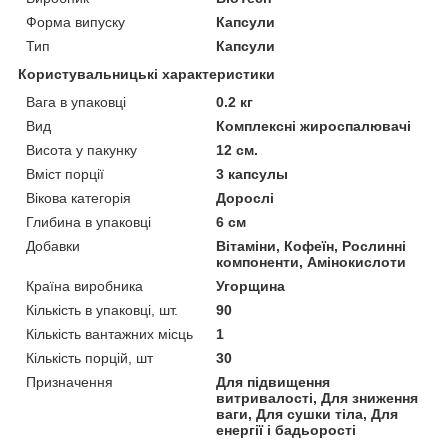
Форма випуску
Капсули
Тип
Капсули
Користувальницькі характеристики
Вага в упаковці
0.2 кг
Вид
Комплексні жироспалювачі
Висота у пакунку
12 см.
Вміст порції
3 капсулы
Вікова категорія
Дорослі
Глибина в упаковці
6 см
Добавки
Вітаміни, Кофеїн, Рослинні
компоненти, Амінокислоти
Країна виробника
Угорщина
Кількість в упаковці, шт.
90
Кількість вантажних місць
1
Кількість порцій, шт
30
Призначення
Для підвищення
витривалості, Для зниження
ваги, Для сушки тіла, Для
енергії і бадьорості