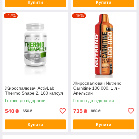
Купити
Купити
–17%
–16%
Жироспалювач Nutrend
Жироспалювач ActivLab
Carnitine 100 000, 1 л -
Thermo Shape 2, 180 капсул
Апельсин
Готово до відправки
Готово до відправки
540
735
₴
₴
650 ₴
880 ₴
Купити
Купити