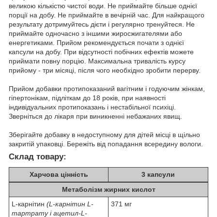
великою кількістю чистої води. Не приймайте більше однієї
порції на добу. Не приймайте в вечірній час. Для найкращого
результату дотримуйтесь дієти і регулярно тренуйтеся. Не
приймайте одночасно з іншими жиросжигателями або
енергетиками. Прийом рекомендується почати з однієї
капсули на добу. При відсутності побічних ефектів можете
приймати повну порцію. Максимальна тривалість курсу
прийому - три місяці, після чого необхідно зробити перерву.
Прийом добавки протипоказаний вагітним і годуючим жінкам,
гіпертонікам, підліткам до 18 років, при наявності
індивідуальних протипоказань і нестабільної психіці.
Зверніться до лікаря при виникненні небажаних явищ.
Зберігайте добавку в недоступному для дітей місці в щільно
закритій упаковці. Бережіть від попадання всередину вологи.
Склад товару:
Харчова цінність
3 капсули
Метаболізм жирних кислот
L-карнітин
(L-карнітин L-
371 мг
тартрату і ацетил-L-