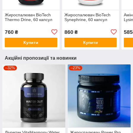
Жироспалювач BioTech
Жироспалювач BioTech
Амін
Thermo Drine, 60 капсул
Synephrine, 60 капсул
Lysi
760
860
585
₴
₴
Купити
Купити
Акційні пропозиції та новинки
–32%
–23%
Діуретик VitalHarmony Water
Жироспалювач Power Pro