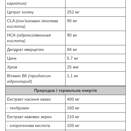
карнітин)
Цитрат холіну
252 мг
CLA
(кон'юговані лінолева
90 мг
кислота)
HCA
(гідроксілімонная
90 мг
кислота)
Дигідрат кверцетин
94 мг
Цинк
5,7 мг
Хром
25 мкг
Вітамін В6
(піридоксин
1,1 мг
гідрохлорид)
Природна і термальна енергія
Екстракт насіння какао
400 мг
- теобромін
160 мг
Екстракт кавових зерен
210 мг
- хлорогенова кислота
105 мг