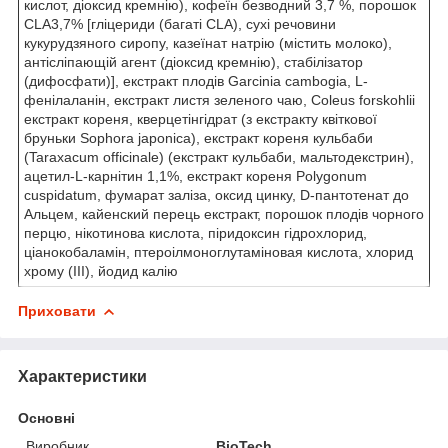
кислот, діоксид кремнію), кофеїн безводний 3,7 %, порошок
CLA3,7% [гліцериди (багаті CLA), сухі речовини
кукурудзяного сиропу, казеїнат натрію (містить молоко),
антісліпающій агент (діоксид кремнію), стабілізатор
(дифосфати)], екстракт плодів Garcinia cambogia, L-
фенілаланін, екстракт листя зеленого чаю, Coleus forskohlii
екстракт кореня, кверцетінгідрат (з екстракту квіткової
бруньки Sophora japonica), екстракт кореня кульбаби
(Taraxacum officinale) (екстракт кульбаби, мальтодекстрин),
ацетил-L-карнітин 1,1%, екстракт кореня Polygonum
cuspidatum, фумарат заліза, оксид цинку, D-пантотенат до
Альцем, кайенский перець екстракт, порошок плодів чорного
перцю, нікотинова кислота, піридоксин гідрохлорид,
ціанокобаламін, птероілмоноглутаміновая кислота, хлорид
хрому (III), йодид калію
Приховати
Характеристики
Основні
Виробник
BioTech