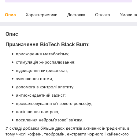
Опис
Характеристики
Доставка
Оплата
Умови п
Опис
Призначення BioTech Black Burn:
прискорення метаболізму;
стимуляція жироспалювання;
підвищення витривалості;
зменшення втоми;
допомога в контролі апетиту;
антиоксидантний захист;
промальовування м'язового рельєфу;
поліпшення настрою;
посилення нейром'язової зв'язку.
У складі добавки більше двох десятків активних інгредієнтів, в
тому числі кофеїн, теобромін, екстракти чорного і кайенского