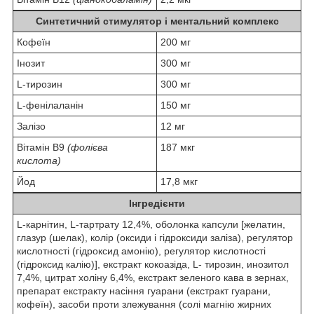
Синтетичний стимулятор і ментальний комплекс
Кофеїн
200 мг
Інозит
300 мг
L-тирозин
300 мг
L-фенілаланін
150 мг
Залізо
12 мг
Вітамін В9
(фолієва
187 мкг
кислота)
Йод
17,8 мкг
Інгредієнти
L-карнітин, L-тартрату 12,4%, оболонка капсули [желатин,
глазур (шелак), колір (оксиди і гідроксиди заліза), регулятор
кислотності (гідроксид амонію), регулятор кислотності
(гідроксид калію)], екстракт кокоазіда, L- тирозин, инозитол
7,4%, цитрат холіну 6,4%, екстракт зеленого кава в зернах,
препарат екстракту насіння гуарани (екстракт гуарани,
кофеїн), засоби проти злежування (солі магнію жирних