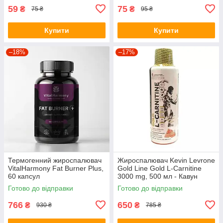
59
75
₴
₴
75 ₴
95 ₴
Купити
Купити
–18%
–17%
Термогенний жироспалювач
Жироспалювач Kevin Levrone
VitalHarmony Fat Burner Plus,
Gold Line Gold L-Carnitine
60 капсул
3000 mg, 500 мл - Кавун
Готово до відправки
Готово до відправки
766
650
₴
₴
930 ₴
785 ₴