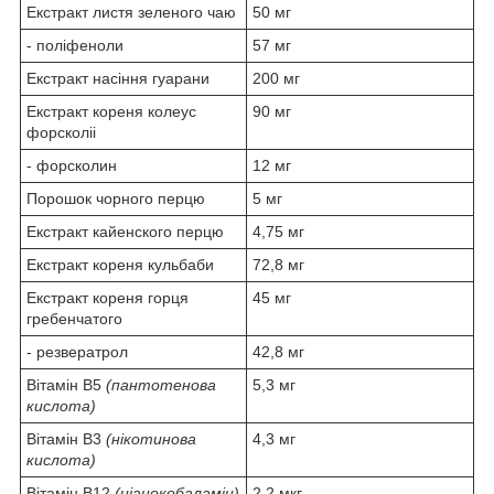
Екстракт листя зеленого чаю
50 мг
- поліфеноли
57 мг
Екстракт насіння гуарани
200 мг
Екстракт кореня колеус
90 мг
форсколіі
- форсколин
12 мг
Порошок чорного перцю
5 мг
Екстракт кайенского перцю
4,75 мг
Екстракт кореня кульбаби
72,8 мг
Екстракт кореня горця
45 мг
гребенчатого
- резвератрол
42,8 мг
Вітамін В5
(пантотенова
5,3 мг
кислота)
Вітамін В3
(нікотинова
4,3 мг
кислота)
Вітамін В12
(ціанокобаламін)
2,2 мкг