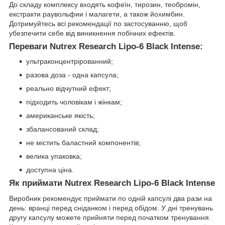
До складу комплексу входять кофеїн, тирозин, теобромін,
екстракти раувольфии і малагети, а також йохимбин.
Дотримуйтесь всі рекомендації по застосуванню, щоб
убезпечити себе від виникнення побічних ефектів.
Переваги Nutrex Research Lipo-6 Black Intense:
ультраконцентрірованний;
разова доза - одна капсула;
реально відчутний ефект;
підходить чоловікам і жінкам;
американське якість;
збалансований склад;
не містить баластний компонентів;
велика упаковка;
доступна ціна.
Як приймати Nutrex Research Lipo-6 Black Intense
Виробник рекомендує приймати по одній капсулі два рази на
день: вранці перед сніданком і перед обідом. У дні тренувань
другу капсулу можете прийняти перед початком тренування.