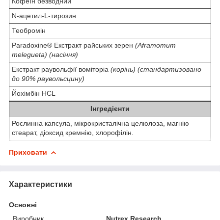
Кофеїн безводний
N-ацетил-L-тирозин
Теобромін
Paradoxine® Екстракт райських зерен
(Aframomum
melegueta) (насіння)
Екстракт раувольфії воміторіа
(корінь) (стандартизовано
до 90% раувольсцину)
Йохімбін HCL
Інгредієнти
Рослинна капсула, мікрокристалічна целюлоза, магнію
стеарат, діоксид кремнію, хлорофілін.
Приховати
Характеристики
Основні
Виробник
Nutrex Research