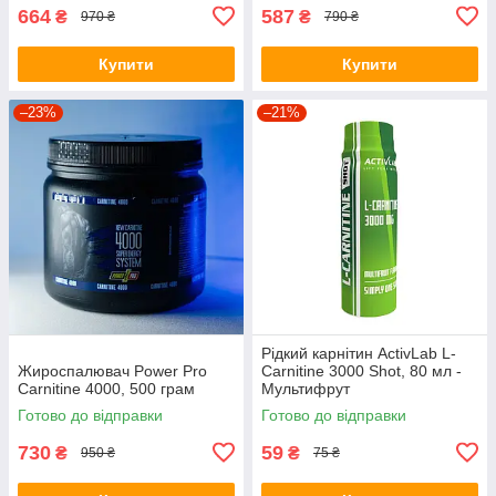
664
587
₴
₴
970 ₴
790 ₴
Купити
Купити
–23%
–21%
Рідкий карнітин ActivLab L-
Жироспалювач Power Pro
Carnitine 3000 Shot, 80 мл -
Carnitine 4000, 500 грам
Мультифрут
Готово до відправки
Готово до відправки
730
59
₴
₴
950 ₴
75 ₴