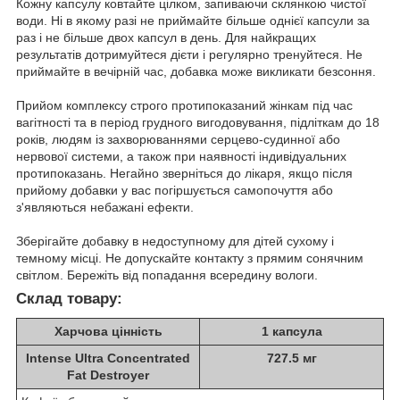
Кожну капсулу ковтайте цілком, запиваючи склянкою чистої
води. Ні в якому разі не приймайте більше однієї капсули за
раз і не більше двох капсул в день. Для найкращих
результатів дотримуйтеся дієти і регулярно тренуйтеся. Не
приймайте в вечірній час, добавка може викликати безсоння.
Прийом комплексу строго протипоказаний жінкам під час
вагітності та в період грудного вигодовування, підліткам до 18
років, людям із захворюваннями серцево-судинної або
нервової системи, а також при наявності індивідуальних
протипоказань. Негайно зверніться до лікаря, якщо після
прийому добавки у вас погіршується самопочуття або
з'являються небажані ефекти.
Зберігайте добавку в недоступному для дітей сухому і
темному місці. Не допускайте контакту з прямим сонячним
світлом. Бережіть від попадання всередину вологи.
Склад товару:
Харчова цінність
1 капсула
Intense Ultra Concentrated
727.5 мг
Fat Destroyer