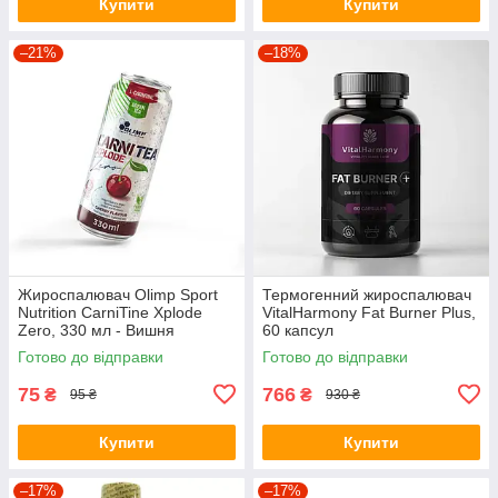
Купити
Купити
–21%
–18%
Жироспалювач Olimp Sport
Термогенний жироспалювач
Nutrition CarniTine Xplode
VitalHarmony Fat Burner Plus,
Zero, 330 мл - Вишня
60 капсул
Готово до відправки
Готово до відправки
75
766
₴
₴
95 ₴
930 ₴
Купити
Купити
–17%
–17%