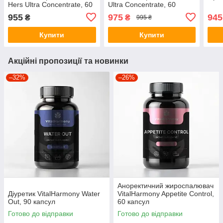
Hers Ultra Concentrate, 60
Ultra Concentrate, 60
капсул
капсул
955
975
945
₴
₴
995 ₴
Купити
Купити
Акційні пропозиції та новинки
–32%
–26%
Аноректичний жироспалювач
Діуретик VitalHarmony Water
VitalHarmony Appetite Control,
Out, 90 капсул
60 капсул
Готово до відправки
Готово до відправки