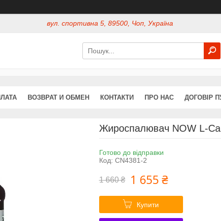
вул. спортивна 5, 89500, Чоп, Україна
ПЛАТА
ВОЗВРАТ И ОБМЕН
КОНТАКТИ
ПРО НАС
ДОГОВІР П
Жироспалювач NOW L-Carni
Готово до відправки
Код:
CN4381-2
1 655 ₴
1 660 ₴
Купити