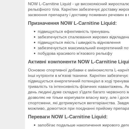
NOW L-Carnitine Liquid - це високоякісний жироспалюв
рельєфного тіла. Карнітин забезпечує доставку жиров
засвоєння препарату і доставку поживних речовин в м
Призначення NOW L-Carnitine Liquid:
підвищується ефективність тренувань
забезпечується спалювання жирових відкладен
підвищується якість і швидкість відновлення
забезпечується максимальний енергетичний по
побудова красивого м'язового рельєфу
Активні компоненти NOW L-Carnitine Liqu
Основою спортивної добавки є амінокислота L-карніти
інші нутрієнти в м'язові тканини. Карнітин забезпеч
підвищується енергетичний потенціал в ході тренува
тривалість та інтенсивність фізичних навантажень. А
день людині дуже складно з'їдати багато червоного
дозволяє не тільки коригувати власну вагу, але і до
спортсмени, які дотримуються вегетаріанства. Завдя
можливо, домогтися при поєднанні прийому препара
Переваги NOW L-Carnitine Liquid:
запобігає подальше накопичення жирового деп