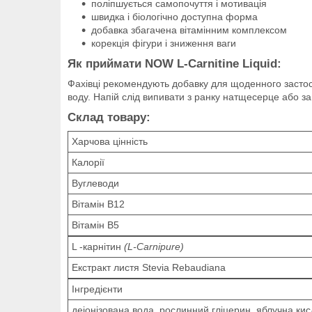
поліпшується самопочуття і мотивація
швидка і біологічно доступна форма
добавка збагачена вітамінним комплексом
корекція фігури і зниження ваги
Як приймати NOW L-Carnitine Liquid:
Фахівці рекомендують добавку для щоденного застосу
воду. Напій слід випивати з ранку натщесерце або з
Склад товару:
Харчова цінність
Калорії
Вуглеводи
Вітамін B12
Вітамін B5
L -карнітин
(L-Carnipure)
Екстракт листя Stevia Rebaudiana
Інгредієнти
деіонізована вода, рослинний гліцерин, яблучна ки