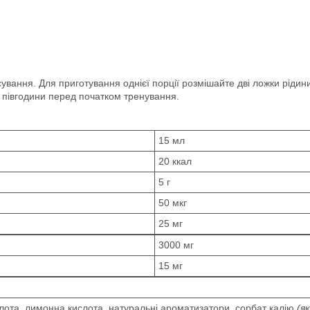
вання. Для приготування однієї порції розмішайте дві ложки рідин
а півгодини перед початком тренування.
15 мл
20 ккал
5 г
50 мкг
25 мг
3000 мг
15 мг
слота, лимонна кислота, натуральні ароматизатори, сорбат калію
(я