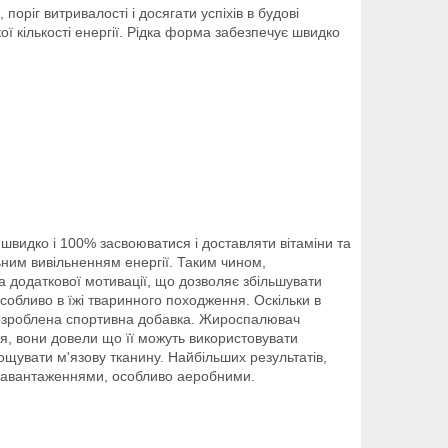
оріг витривалості і досягати успіхів в будові
ої кількості енергії. Рідка форма забезпечує швидко
 швидко і 100% засвоюватися і доставляти вітаміни та
ьним вивільненням енергії. Таким чином,
а додаткової мотивації, що дозволяє збільшувати
собливо в їжі тваринного походження. Оскільки в
 розроблена спортивна добавка. Жироспалювач
ня, вони довели що її можуть використовувати
ощувати м'язову тканину. Найбільших результатів,
 навантаженнями, особливо аеробними.