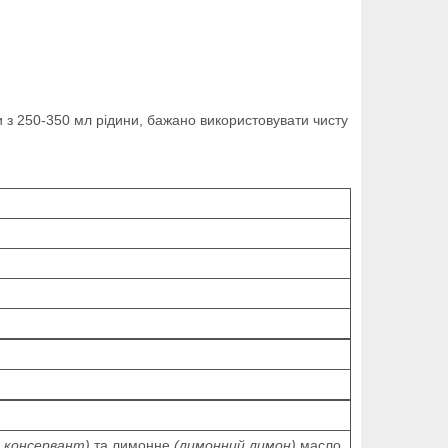
и з 250-350 мл рідини, бажано використовувати чисту
к консервант)
та лимонне
(лимонний лимон)
масло