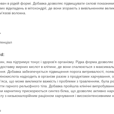
ач в рідкій формі. Добавка дозволяє підвищувати силові показники, п
их відкладень в мітохондрії, де вони згорають з вивільненням велик
'язові волокна.
ь
тенціал
id:
н, яка підтримує тонус і здоров'я організму. Рідка форма дозволяє
ує доставку жирних кислот в клітини, де вони спалюються з максимал
ння. Добавка забезпечується підвищення порога витривалості, появ
мінокислота надходить в організм разом з продуктами харчування, о
 м'яса, що може викликати важкість і проблеми з травленням, була
сягти гарного рельєфного тіла. Добавка пройшла клінічні випробуван
ки карнитину прискорюється синтез білка, що дозволяє активно нар
ту з низькокалорійним раціоном харчування і високоінтенсивними
о