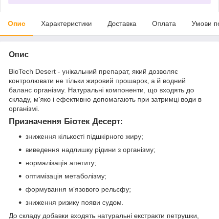
Опис
Характеристики
Доставка
Оплата
Умови п
Опис
BioTech Desert - унікальний препарат, який дозволяє
контролювати не тільки жировий прошарок, а й водний
баланс організму. Натуральні компоненти, що входять до
складу, м'яко і ефективно допомагають при затримці води в
організмі.
Призначення Біотек Десерт:
зниження кількості підшкірного жиру;
виведення надлишку рідини з організму;
нормалізація апетиту;
оптимізація метаболізму;
формування м'язового рельєфу;
зниження ризику появи судом.
До складу добавки входять натуральні екстракти петрушки,