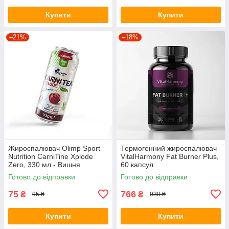
Купити
Купити
–21%
–18%
Жироспалювач Olimp Sport
Термогенний жироспалювач
Nutrition CarniTine Xplode
VitalHarmony Fat Burner Plus,
Zero, 330 мл - Вишня
60 капсул
Готово до відправки
Готово до відправки
75
766
₴
₴
95 ₴
930 ₴
Купити
Купити