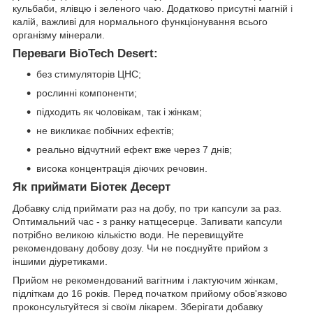
кульбаби, ялівцю і зеленого чаю. Додатково присутні магній і
калій, важливі для нормального функціонування всього
організму мінерали.
Переваги BioTech Desert:
без стимуляторів ЦНС;
рослинні компоненти;
підходить як чоловікам, так і жінкам;
не викликає побічних ефектів;
реально відчутний ефект вже через 7 днів;
висока концентрація діючих речовин.
Як приймати Біотек Десерт
Добавку слід приймати раз на добу, по три капсули за раз.
Оптимальний час - з ранку натщесерце. Запивати капсули
потрібно великою кількістю води. Не перевищуйте
рекомендовану добову дозу. Чи не поєднуйте прийом з
іншими діуретиками.
Прийом не рекомендований вагітним і лактуючим жінкам,
підліткам до 16 років. Перед початком прийому обов'язково
проконсультуйтеся зі своїм лікарем. Зберігати добавку