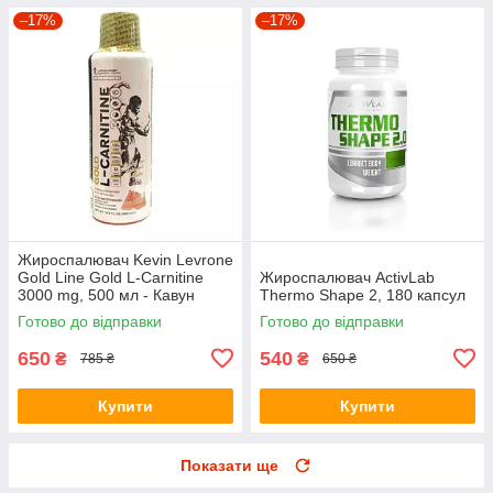
–17%
–17%
Жироспалювач Kevin Levrone
Gold Line Gold L-Carnitine
Жироспалювач ActivLab
3000 mg, 500 мл - Кавун
Thermo Shape 2, 180 капсул
Готово до відправки
Готово до відправки
650
540
₴
₴
785 ₴
650 ₴
Купити
Купити
Показати ще