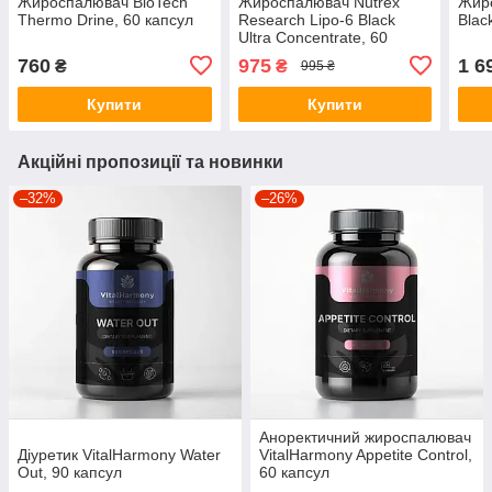
Жироспалювач BioTech
Жироспалювач Nutrex
Жир
Thermo Drine, 60 капсул
Research Lipo-6 Black
Blac
Ultra Concentrate, 60
капсул
760
975
1 6
₴
₴
995 ₴
Купити
Купити
Акційні пропозиції та новинки
–32%
–26%
Аноректичний жироспалювач
Діуретик VitalHarmony Water
VitalHarmony Appetite Control,
Out, 90 капсул
60 капсул