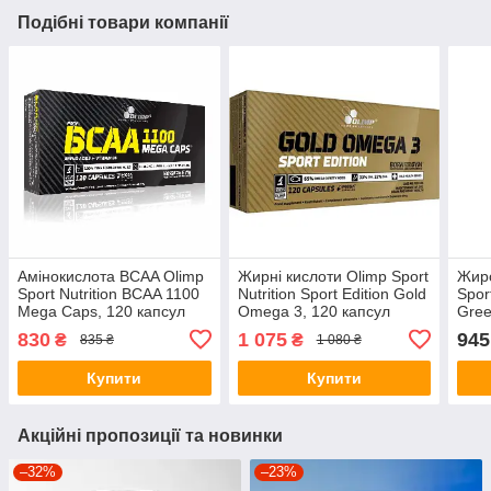
Подібні товари компанії
Амінокислота BCAA Olimp
Жирні кислоти Olimp Sport
Жир
Sport Nutrition BCAA 1100
Nutrition Sport Edition Gold
Spor
Mega Caps, 120 капсул
Omega 3, 120 капсул
Gree
60 к
830
1 075
945
₴
₴
835 ₴
1 080 ₴
Купити
Купити
Акційні пропозиції та новинки
–32%
–23%