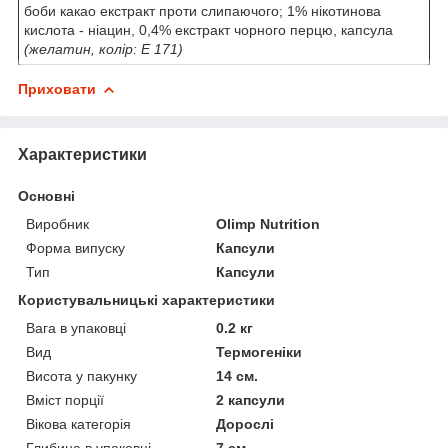
боби какао екстракт проти слипаючого; 1% нікотинова
кислота - ніацин, 0,4% екстракт чорного перцю, капсула
(желатин, колір: E 171)
Приховати
Характеристики
Основні
Виробник
Olimp Nutrition
Форма випуску
Капсули
Тип
Капсули
Користувальницькі характеристики
Вага в упаковці
0.2 кг
Вид
Термогеніки
Висота у пакунку
14 см.
Вміст порції
2 капсули
Вікова категорія
Дорослі
Глибина в упаковці
7 см