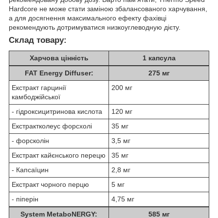
Hardcore не може стати заміною збалансованого харчування,
а для досягнення максимального ефекту фахівці
рекомендують дотримуватися низкоуглеводную дієту.
Склад товару:
Харчова цінність
1 капсула
FAT Energy Diffuser:
275 мг
Екстракт гарцинії
200 мг
камбоджійської
- гідроксицитринова кислота
120 мг
Екстрактколеус форсхолі
35 мг
- форсколін
3,5 мг
Екстракт кайєнського перецю
35 мг
- Капсаїцин
2,8 мг
Екстракт чорного перцю
5 мг
- піперін
4,75 мг
System MetaboNERGY:
585 мг