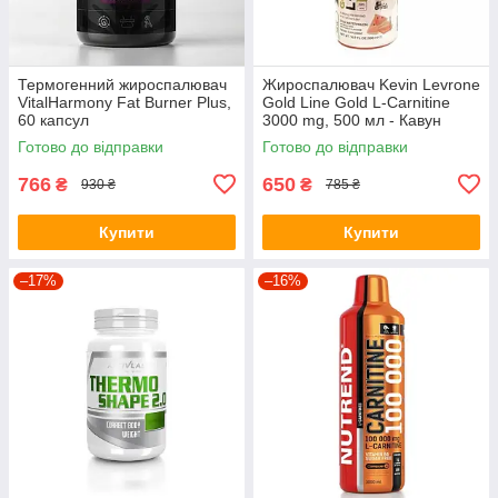
Термогенний жироспалювач
Жироспалювач Kevin Levrone
VitalHarmony Fat Burner Plus,
Gold Line Gold L-Carnitine
60 капсул
3000 mg, 500 мл - Кавун
Готово до відправки
Готово до відправки
766
650
₴
₴
930 ₴
785 ₴
Купити
Купити
–17%
–16%