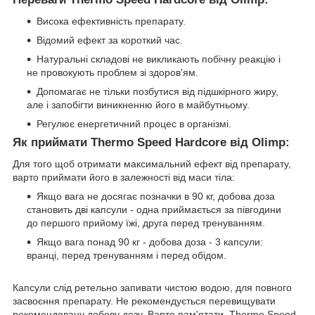
Висока ефективність препарату.
Відомий ефект за короткий час.
Натуральні складові не викликають побічну реакцію і
не провокують проблем зі здоров'ям.
Допомагає не тільки позбутися від підшкірного жиру,
але і запобігти виникненню його в майбутньому.
Регулює енергетичний процес в організмі.
Як приймати Thermo Speed Hardcore від Olimp:
Для того щоб отримати максимальний ефект від препарату,
варто приймати його в залежності від маси тіла:
Якщо вага не досягає позначки в 90 кг, добова доза
становить дві капсули - одна приймається за півгодини
до першого прийому їжі, друга перед тренуванням.
Якщо вага понад 90 кг - добова доза - 3 капсули:
вранці, перед тренуванням і перед обідом.
Капсули слід ретельно запивати чистою водою, для повного
засвоєння препарату. Не рекомендується перевищувати
рекомендовану добову дозу. Варто пам'ятати, Thermo Speed ​​