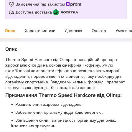
Замовлення під захистом
Доступна доставка
Опис
Характеристики
Доставка
Оплата
Умови п
Опис
Thermo Speed Hardcore від Olimp - інноваційний препарат
жироспалюючої дії на основі сінефріна і кофеїну. Уміло
скомбіновані компоненти ефективно розщеплюють жирові
відкладення, переробляючи їх в енергію, таку необхідну для
організму спортсмена. Завдяки унікальній формулі, препарат
виконує свою функцію, без шкоди для здоров'я.
Призначення Thermo Speed Hardcore від Olimp:
Розщеплення жирових відкладень.
Забезпечення організму додатково енергією.
Збільшення сили і витривалості організму для більш
інтенсивних тренувань.