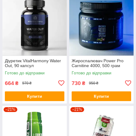
Діуретик VitalHarmony Water
Жироспалювач Power Pro
Out, 90 капсул
Carnitine 4000, 500 грам
Готово до відправки
Готово до відправки
664
730
₴
₴
970 ₴
950 ₴
Купити
Купити
–21%
–21%