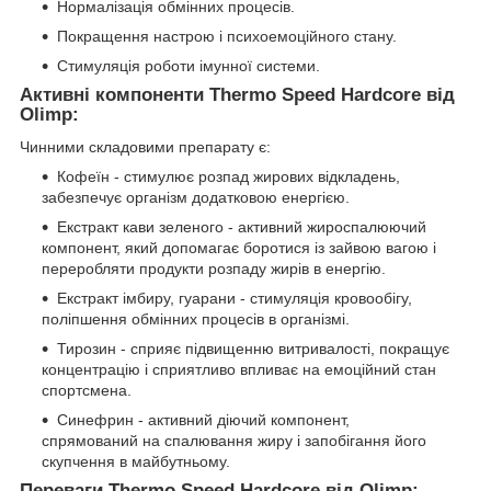
Нормалізація обмінних процесів.
Покращення настрою і психоемоційного стану.
Стимуляція роботи імунної системи.
Активні компоненти Thermo Speed Hardcore від
Olimp:
Чинними складовими препарату є:
Кофеїн - стимулює розпад жирових відкладень,
забезпечує організм додатковою енергією.
Екстракт кави зеленого - активний жироспалюючий
компонент, який допомагає боротися із зайвою вагою і
переробляти продукти розпаду жирів в енергію.
Екстракт імбиру, гуарани - стимуляція кровообігу,
поліпшення обмінних процесів в організмі.
Тирозин - сприяє підвищенню витривалості, покращує
концентрацію і сприятливо впливає на емоційний стан
спортсмена.
Синефрин - активний діючий компонент,
спрямований на спалювання жиру і запобігання його
скупчення в майбутньому.
Переваги Thermo Speed Hardcore від Olimp: