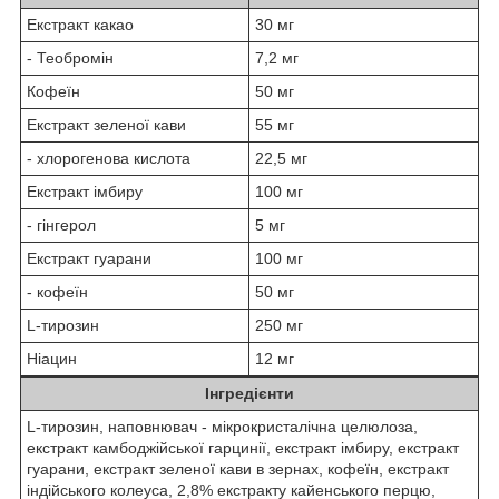
Екстракт какао
30 мг
- Теобромін
7,2 мг
Кофеїн
50 мг
Екстракт зеленої кави
55 мг
- хлорогенова кислота
22,5 мг
Екстракт імбиру
100 мг
- гінгерол
5 мг
Екстракт гуарани
100 мг
- кофеїн
50 мг
L-тирозин
250 мг
Ніацин
12 мг
Інгредієнти
L-тирозин, наповнювач - мікрокристалічна целюлоза,
екстракт камбоджійської гарцинії, екстракт імбиру, екстракт
гуарани, екстракт зеленої кави в зернах, кофеїн, екстракт
індійського колеуса, 2,8% екстракту кайенського перцю,