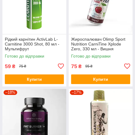
Рідкий карнітин ActivLab L-
Жироспалювач Olimp Sport
Carnitine 3000 Shot, 80 мл -
Nutrition CarniTine Xplode
Мультифрут
Zero, 330 мл - Вишня
Готово до відправки
Готово до відправки
59
75
₴
₴
75 ₴
95 ₴
Купити
Купити
–18%
–17%