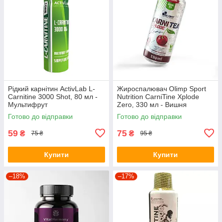
Рідкий карнітин ActivLab L-
Жироспалювач Olimp Sport
Carnitine 3000 Shot, 80 мл -
Nutrition CarniTine Xplode
Мультифрут
Zero, 330 мл - Вишня
Готово до відправки
Готово до відправки
59
75
₴
₴
75 ₴
95 ₴
Купити
Купити
–18%
–17%