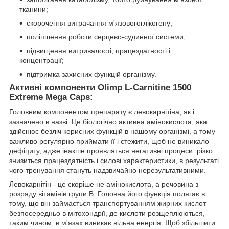
тканини;
скорочення витрачання м'язовогоглікогену;
поліпшення роботи серцево-судинної системи;
підвищення витривалості, працездатності і
концентрації;
підтримка захисних функцій організму.
Активні компоненти Olimp L-Carnitine 1500
Extreme Mega Caps:
Головним компонентом препарату є левокарнітіна, як і
зазначено в назві. Це біологічно активна амінокислота, яка
здійснює безліч корисних функцій в нашому організмі, а тому
важливо регулярно приймати її і стежити, щоб не виникало
дефіциту, адже інакше проявляться негативні процеси: різко
знизиться працездатність і силові характеристики, в результаті
чого тренування стануть надзвичайно нерезультативними.
Левокарнітін - це скоріше не амінокислота, а речовина з
розряду вітамінів групи В. Головна його функція полягає в
тому, що він займається транспортуванням жирних кислот
безпосередньо в мітохондрії, де кислоти розщеплюються,
таким чином, в м'язах виникає вільна енергія. Щоб збільшити