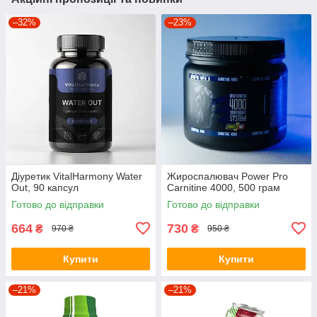
–32%
–23%
Діуретик VitalHarmony Water
Жироспалювач Power Pro
Out, 90 капсул
Carnitine 4000, 500 грам
Готово до відправки
Готово до відправки
664
730
₴
₴
970 ₴
950 ₴
Купити
Купити
–21%
–21%