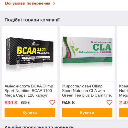
Всі умови повернення
Подібні товари компанії
Амінокислота BCAA Olimp
Жироспалювач Olimp
Креа
Sport Nutrition BCAA 1100
Sport Nutrition CLA with
Nutr
Mega Caps, 120 капсул
Green Tea plus L-Carnitine,
Mega
60 капсул
830
945
2 4
₴
₴
835 ₴
Купити
Купити
Акційні пропозиції та новинки