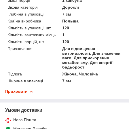
Вміст порції
1 капсула
Вікова категорія
Дорослі
Глибина в упаковці
7 см
Країна виробника
Польща
Кількість в упаковці, шт.
120
Кількість вантажних місць
1
Кількість порцій, шт
120
Призначення
Для підвищення
витривалості, Для зниження
ваги, Для прискорення
метаболізму, Для енергії і
бадьорості
Підлога
Жіноча, Чоловіча
Ширина в упаковці
7 см
Приховати
Умови доставки
Нова Пошта
Магазини Rozetka