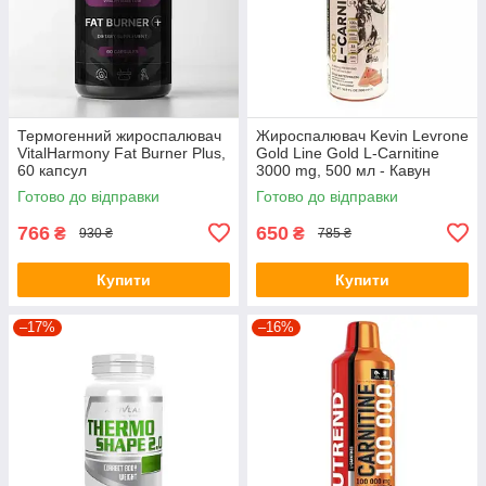
Термогенний жироспалювач
Жироспалювач Kevin Levrone
VitalHarmony Fat Burner Plus,
Gold Line Gold L-Carnitine
60 капсул
3000 mg, 500 мл - Кавун
Готово до відправки
Готово до відправки
766
650
₴
₴
930 ₴
785 ₴
Купити
Купити
–17%
–16%