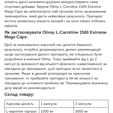
кількість даної речовини доцільно використовувати саме
спортивні добавки. Беручи Olimp L-Carnitine 1500 Extreme
Mega Caps ви забезпечуєте свій організм легко засвоюваним
левокарнітіна, який дасть неймовірні результати. Препарат
містить мінімальну кількість калорій і не несе ніяких побічних
ефектів.
Як застосовувати Olimp L-Carnitine 1500 Extreme
Mega Caps:
Щоб за максимально короткий час досягти бажаного
результату, потрібно дотримуватися деяких рекомендацій
щодо застосування даного препарату, які спеціально були
розроблені в компанії Olimp. Тому приймайте від 1 до 2
капсул (в залежності від кількості фізичного навантаження) за
півгодини до тренування, щоб препарат встиг засвоїтися в
організмі. Якщо ж денний розпорядок не припускав
тренування, то приймайте препарат в тій же кількості за
півгодини до основного прийому їжі. Перевищувати зазначену
дозу вкрай не рекомендується.
Склад товару:
Харчова цінність
1 капсула
2 капсули
L-карнітин тартрат
1500 мг
3000 мг