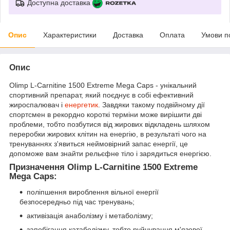
Доступна доставка
Опис
Характеристики
Доставка
Оплата
Умови п
Опис
Olimp L-Carnitine 1500 Extreme Mega Caps - унікальний
спортивний препарат, який поєднує в собі ефективний
жироспалювач і
енергетик
. Завдяки такому подвійному дії
спортсмен в рекордно короткі терміни може вирішити дві
проблеми, тобто позбутися від жирових відкладень шляхом
переробки жирових клітин на енергію, в результаті чого на
тренуваннях з'явиться неймовірний запас енергії, це
допоможе вам знайти рельєфне тіло і зарядиться енергією.
Призначення Olimp L-Carnitine 1500 Extreme
Mega Caps:
поліпшення вироблення вільної енергії
безпосередньо під час тренувань;
активізація анаболізму і метаболізму;
запобігання катаболізму, тобто руйнування м'язової