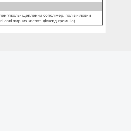
иленгліколь- щеплений сополімер, полівініловий
ві солі жирних кислот, діоксид кремнію)