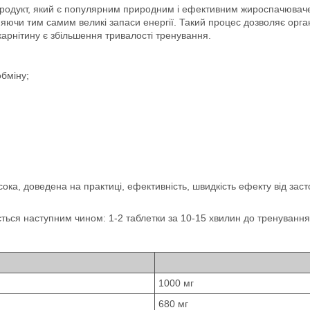
й продукт, який є популярним природним і ефективним жироспачювач
ьняючи тим самим великі запаси енергії. Такий процес дозволяє орг
арнітину є збільшення тривалості тренування.
бміну;
сока, доведена на практиці, ефективність, швидкість ефекту від засто
ться наступним чином: 1-2 таблетки за 10-15 хвилин до тренування і
1000 мг
680 мг