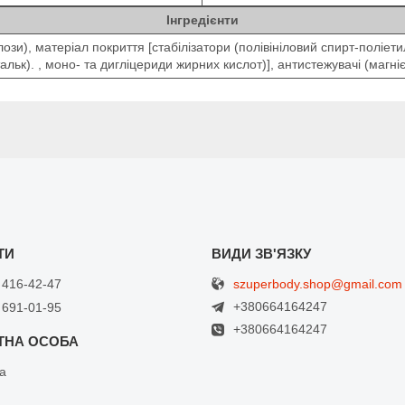
Інгредієнти
ози), матеріал покриття [стабілізатори (полівініловий спирт-поліет
ьк). , моно- та дигліцериди жирних кислот)], антистежувачі (магніє
szuperbody.shop@gmail.com
 416-42-47
+380664164247
 691-01-95
+380664164247
а