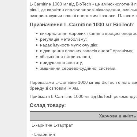
L-Carnitine 1000 мг від BioTech - це амінокислотни
рівні, де карнітин спалює жирові відкладення, вивіл
використовуючи власні енергетичні запаси. Плюсом к
Призначення L-Carnitine 1000 мг BioTech:
використання жирових тканин в процесі енергоо
регуляція метаболізму;
надає імуностимулюючу дію;
підвищення власних запасів енергії організму;
збільшення витривалості;
придушення апетиту;
зміцнення серцево-судинної системи.
Перевагами L-Carnitine 1000 мг від BioTech є його ви
бренду зі світовим ім'ям.
Приймати L-Carnitine 1000 мг від BioTech рекомендує
Склад товару:
Харчова цінність
L-карнітин L-тартрат
- L-карнітин