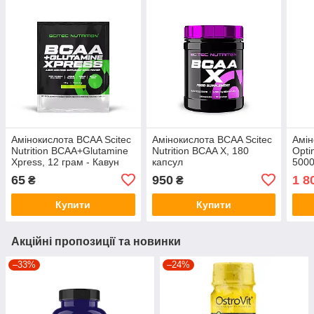
Амінокислота BCAA Scitec
Амінокислота BCAA Scitec
Амін
Nutrition BCAA+Glutamine
Nutrition BCAA X, 180
Opti
Xpress, 12 грам - Кавун
капсул
5000
65
950
1 8
₴
₴
Купити
Купити
Акційні пропозиції та новинки
–33%
–24%