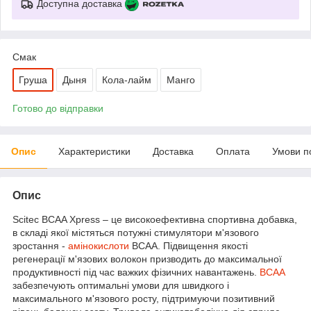
Доступна доставка
Смак
Груша
Дыня
Кола-лайм
Манго
Готово до відправки
Опис
Характеристики
Доставка
Оплата
Умови п
Опис
Scitec BCAA Xpress – це високоефективна спортивна добавка,
в складі якої містяться потужні стимулятори м'язового
зростання -
амінокислоти
ВСАА. Підвищення якості
регенерації м'язових волокон призводить до максимальної
продуктивності під час важких фізичних навантажень.
ВСАА
забезпечують оптимальні умови для швидкого і
максимального м'язового росту, підтримуючи позитивний