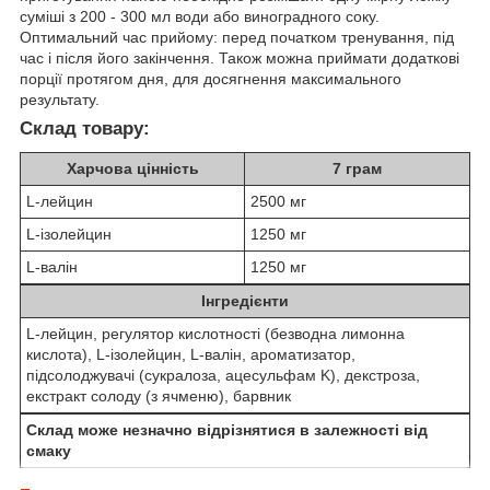
суміші з 200 - 300 мл води або виноградного соку.
Оптимальний час прийому: перед початком тренування, під
час і після його закінчення. Також можна приймати додаткові
порції протягом дня, для досягнення максимального
результату.
Склад товару:
Харчова цінність
7 грам
L-лейцин
2500 мг
L-ізолейцин
1250 мг
L-валін
1250 мг
Інгредієнти
L-лейцин, регулятор кислотності (безводна лимонна
кислота), L-ізолейцин, L-валін, ароматизатор,
підсолоджувачі (сукралоза, ацесульфам K), декстроза,
екстракт солоду (з ячменю), барвник
Склад може незначно відрізнятися в залежності від
смаку