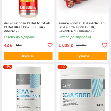
Амінокислота BCAA ActivLab
Амінокислота BCAA ActivLab
BCAA Xtra Drink, 330 мл -
BCAA Xtra Drink БЛОК,
Апельсин
24х330 мл - Апельсин
Готово до відправки
Готово до відправки
42
1 008
₴
₴
44 ₴
1 056 ₴
Купити
Купити
–4%
–4%