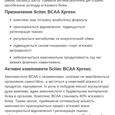
рівень балансу азоту. Тривала антикатаболічна дія сприяє
запобіганню розпаду м'язового білка.
Призначення Scitec BCAA Xpress:
комплекс має потужну анаболічну формулу
прискорюється відновлення, підвищується
регенерація тканин
регулюється метаболізм та енергетичний обмін
підвищуються силові показники і поріг м'язової
витривалості
забезпечується максимальна продуктивність під час
важких фізичних навантажень.
Активні компоненти Scitec BCAA Xpress:
Амінокислоти ВСАА є незамінними, оскільки не виробляються
організмом самостійно, а містяться в невеликій кількості в
продуктах харчування. Їх роль в побудові якісної мускулатури
дуже важлива, адже амінокислоти є будівельним матеріалом
білка в організмі. Комплекс ВСАА становить 40% м'язового
білка. Таким чином, приймаючи оптимальну кількість
амінокислот прискорюється приріст м'язової маси,
прискорюється відновлення і регенерація тканин,