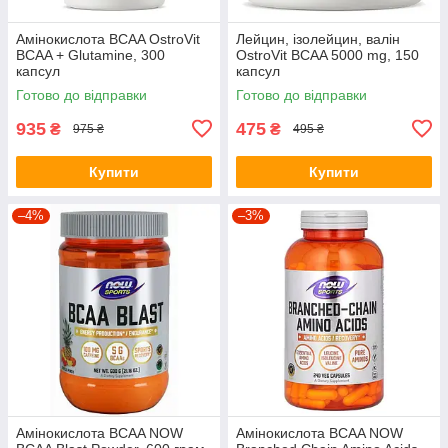
Амінокислота BCAA OstroVit
Лейцин, ізолейцин, валін
BCAA + Glutamine, 300
OstroVit BCAA 5000 mg, 150
капсул
капсул
Готово до відправки
Готово до відправки
935
475
₴
₴
975 ₴
495 ₴
Купити
Купити
–4%
–3%
Амінокислота BCAA NOW
Амінокислота BCAA NOW