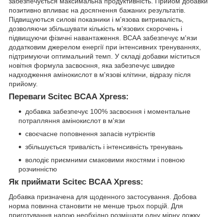
забезпечується максимальна продуктивність. Прийом добавки
позитивно впливає на досягнення бажаних результатів.
Підвищуються силові показники і м'язова витривалість,
дозволяючи збільшувати кількість м'язових скорочень і
підвищуючи фізичні навантаження. ВСАА забезпечує м'язи
додатковим джерелом енергії при інтенсивних тренуваннях,
підтримуючи оптимальний темп. У складі добавки міститься
новітня формула засвоєння, яка забезпечує швидке
надходження амінокислот в м'язові клітини, відразу після
прийому.
Переваги Scitec BCAA Xpress:
добавка забезпечує 100% засвоєння і моментальне
потрапляння амінокислот в м'язи
своєчасне поповнення запасів нутрієнтів
збільшується тривалість і інтенсивність тренувань
володіє приємними смаковими якостями і повною
розчинністю
Як приймати Scitec BCAA Xpress:
Добавка призначена для щоденного застосування. Добова
норма повинна становити не менше трьох порцій. Для
приготування напою необхідно розмішати одну мірну ложку