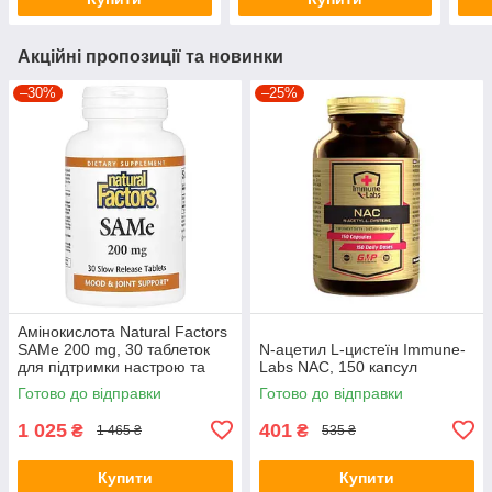
Акційні пропозиції та новинки
–30%
–25%
Амінокислота Natural Factors
SAMe 200 mg, 30 таблеток
N-ацетил L-цистеїн Immune-
для підтримки настрою та
Labs NAC, 150 капсул
печінки
Готово до відправки
Готово до відправки
1 025
401
₴
₴
1 465 ₴
535 ₴
Купити
Купити