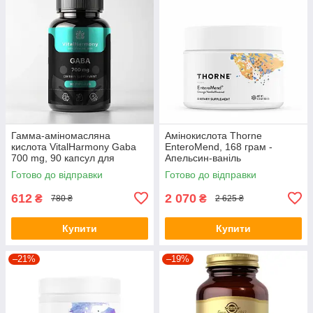
Гамма-аміномасляна
Амінокислота Thorne
кислота VitalHarmony Gaba
EnteroMend, 168 грам -
700 mg, 90 капсул для
Апельсин-ваніль
розслабленню та зниження
Готово до відправки
Готово до відправки
стресу
612
2 070
₴
₴
780 ₴
2 625 ₴
Купити
Купити
–21%
–19%