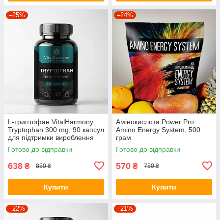
–25%
–24%
L-триптофан VitalHarmony
Амінокислота Power Pro
Tryptophan 300 mg, 90 капсул
Amino Energy System, 500
для підтримки вироблення
грам
серотоніну
Готово до відправки
Готово до відправки
638
570
₴
₴
850 ₴
750 ₴
Купити
Купити
–22%
–21%