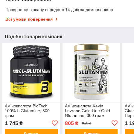
Повернення товару впродовж 14 днів за домовленістю
Всі умови повернення
Подібні товари компанії
Амінокислота BioTech
Амінокислота Kevin
Амін
100% L-Glutamine, 500
Levrone Gold Line Gold
Glut
грам
Glutamine, 300 грам
Перс
1 745
805
1 1
₴
₴
815 ₴
Купити
Купити