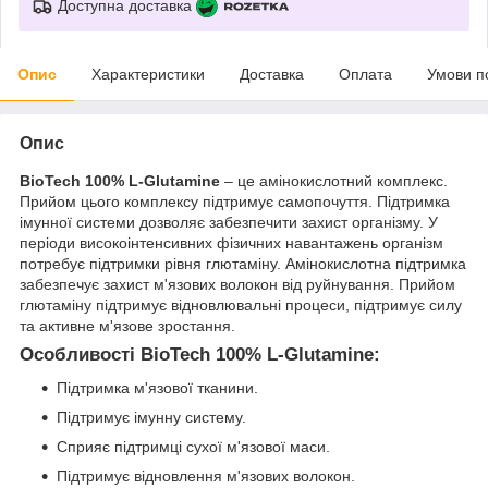
Доступна доставка
Опис
Характеристики
Доставка
Оплата
Умови п
Опис
BioTech 100% L-Glutamine
– це амінокислотний комплекс.
Прийом цього комплексу підтримує самопочуття. Підтримка
імунної системи дозволяє забезпечити захист організму. У
періоди високоінтенсивних фізичних навантажень організм
потребує підтримки рівня глютаміну. Амінокислотна підтримка
забезпечує захист м'язових волокон від руйнування. Прийом
глютаміну підтримує відновлювальні процеси, підтримує силу
та активне м'язове зростання.
Особливості BioTech 100% L-Glutamine:
Підтримка м'язової тканини.
Підтримує імунну систему.
Сприяє підтримці сухої м'язової маси.
Підтримує відновлення м'язових волокон.