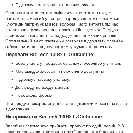
Підтримує стан здоров'я та самопочуття.
Основним компонентом амінокислотного комплексу є
глютамін, важливий у процесі нарощування м'язової маси.
Глютамін підтримує м'язові волокна і його витрата під час
інтенсивних фізичних навантажень збільшується. Продукт
сприяє засвоюваності та надходженню поживних речовин.
Оптимальний вміст глютаміну дозволяє підтримати організм,
забезпечити повноцінну підтримку в умовах тренувань.
Переваги BioTech 100% L-Glutamine:
Бере участь у процесах організму, особливо у синтезі.
Має швидке засвоєння і біологічно доступний.
Підтримує нервову систему.
До складу не входять жири.
Порошкова форма.
Цей продукт використовується для підтримки м'язової маси та
відновлення.
Як приймати BioTech 100% L-Glutamine:
Виробник рекомендує приймати продукт по одній порції, 2-3
рази на день. Для отримання однієї порції потрібно змішати