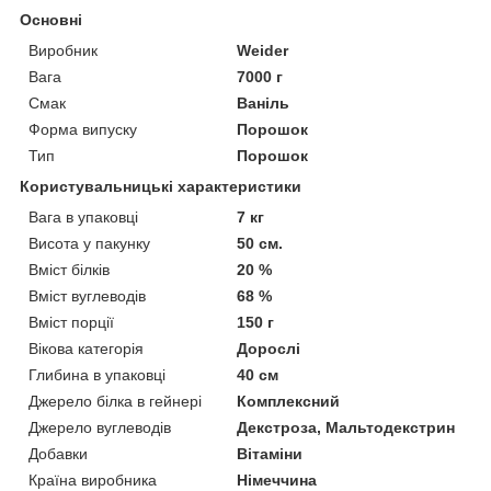
Основні
Виробник
Weider
Вага
7000 г
Смак
Ваніль
Форма випуску
Порошок
Тип
Порошок
Користувальницькі характеристики
Вага в упаковці
7 кг
Висота у пакунку
50 см.
Вміст білків
20 %
Вміст вуглеводів
68 %
Вміст порції
150 г
Вікова категорія
Дорослі
Глибина в упаковці
40 см
Джерело білка в гейнері
Комплексний
Джерело вуглеводів
Декстроза, Мальтодекстрин
Добавки
Вітаміни
Країна виробника
Німеччина