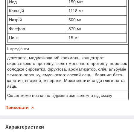
Йод
150 мкг
Кальцій
1118 мг
Натрій
500 мг
Фосфор
870 мг
Цинк
15 мг
Інгредієнти
декстроза, модифікований крохмаль, концентрат
сироваткового протеїну, ізолят молочного протеїну, порошок
солодкої сироватки, фруктоза, ароматизатор, олія, альбумін
яєчного порошку, емульгатор: соєвий лець , барвник: бета-
каротин, вітаміни, мінерали. Може містити сліди глютена та
яєць.
Склад може незначно відрізнятися залежно від смаку
Приховати
Характеристики