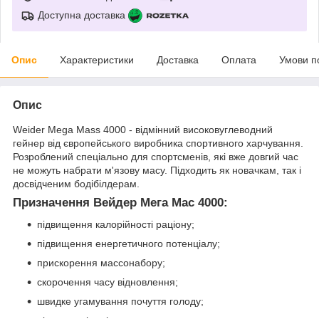
Доступна доставка
Опис
Характеристики
Доставка
Оплата
Умови п
Опис
Weider Mega Mass 4000 - відмінний високовуглеводний
гейнер від європейського виробника спортивного харчування.
Розроблений спеціально для спортсменів, які вже довгий час
не можуть набрати м'язову масу. Підходить як новачкам, так і
досвідченим бодібілдерам.
Призначення Вейдер Мега Мас 4000:
підвищення калорійності раціону;
підвищення енергетичного потенціалу;
прискорення массонабору;
скорочення часу відновлення;
швидке угамування почуття голоду;