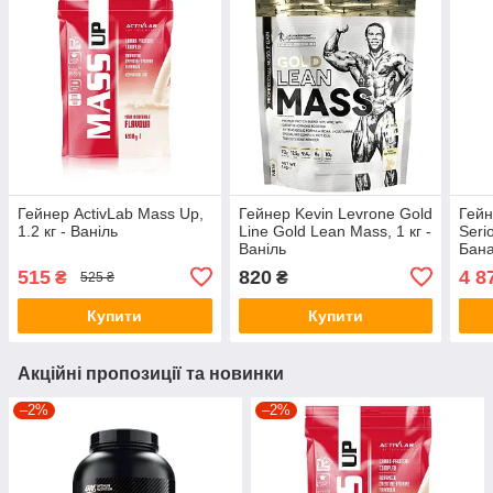
Гейнер ActivLab Mass Up,
Гейнер Kevin Levrone Gold
Гейн
1.2 кг - Ваніль
Line Gold Lean Mass, 1 кг -
Seri
Ваніль
Бан
515
820
4 8
₴
₴
525 ₴
Купити
Купити
Акційні пропозиції та новинки
–2%
–2%