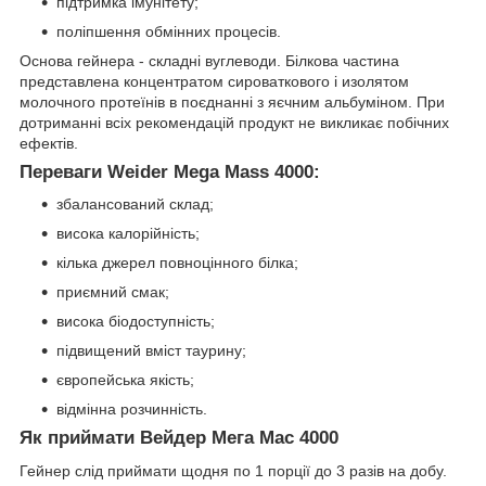
підтримка імунітету;
поліпшення обмінних процесів.
Основа гейнера - складні вуглеводи. Білкова частина
представлена ​​концентратом сироваткового і изолятом
молочного протеїнів в поєднанні з яєчним альбуміном. При
дотриманні всіх рекомендацій продукт не викликає побічних
ефектів.
Переваги Weider Mega Mass 4000:
збалансований склад;
висока калорійність;
кілька джерел повноцінного білка;
приємний смак;
висока біодоступність;
підвищений вміст таурину;
європейська якість;
відмінна розчинність.
Як приймати Вейдер Мега Мас 4000
Гейнер слід приймати щодня по 1 порції до 3 разів на добу.