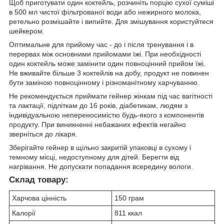
Щоб приготувати один коктейль, розчиніть порцію сухої суміші
в 500 мл чистої фільтрованої води або нежирного молока,
ретельно розмішайте і випийте. Для змішування користуйтеся
шейкером.
Оптимальне для прийому час - до і після тренування і в
перервах між основними прийомами їжі. При необхідності
один коктейль може замінити один повноцінний прийом їжі.
Не вживайте більше 3 коктейлів на добу, продукт не повинен
бути заміною повноцінному і різноманітному харчуванню.
Не рекомендується приймати гейнер жінкам під час вагітності
та лактації, підліткам до 16 років, діабетикам, людям з
індивідуальною непереносимістю будь-якого з компонентів
продукту. При виникненні небажаних ефектів негайно
зверніться до лікаря.
Зберігайте гейнер в щільно закритій упаковці в сухому і
темному місці, недоступному для дітей. Берегти від
нагрівання. Не допускати попадання всередину вологи.
Склад товару:
Харчова цінність
150 грам
Калорії
811 ккал