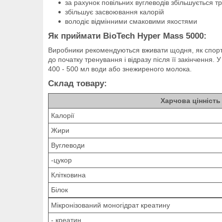
за рахунок повільних вуглеводів збільшується т
збільшує засвоювання калорій
володіє відмінними смаковими якостями
Як приймати BioTech Hyper Mass 5000:
Виробники рекомендуються вживати щодня, як спортив
до початку тренування і відразу після її закінчення.
400 - 500 мл води або знежиреного молока.
Склад товару:
Харчова цінність
Калорії
Жири
Вуглеводи
-цукор
Клітковина
Білок
Мікронізований моногідрат креатину
- креатин