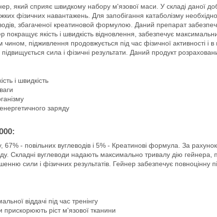
ер, який сприяє швидкому набору м'язової маси. У складі даної доб
важких фізичних навантажень. Для запобігання катаболізму необхідн
глеводів, збагаченої креатиновой формулою. Даний препарат забезпеч
покращує якість і швидкість відновлення, забезпечує максимальний
им чином, підживлення продовжується під час фізичної активності і в
 підвищується сила і фізичні результати. Даний продукт розрахован
ість і швидкість
 ваги
рганізму
 енергетичного заряду
000:
 67% - повільних вуглеводів і 5% - Креатинові формула. За рахунок
аду. Складні вуглеводи надають максимально тривалу дію гейнера, пр
ьшенню сили і фізичних результатів. Гейнер забезпечує повноцінну 
ьної віддачі під час тренінгу
и прискорюють ріст м'язової тканини