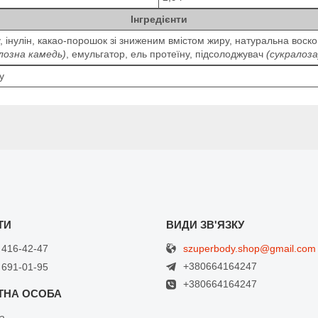
Інгредієнти
 інулін, какао-порошок зі зниженим вмістом жиру, натуральна воско
лозна камедь)
, емульгатор, ель протеїну, підсолоджувач
(сукралоза
у
szuperbody.shop@gmail.com
 416-42-47
+380664164247
 691-01-95
+380664164247
а