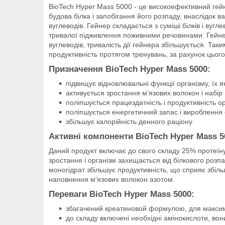
BioTech Hyper Mass 5000 - це високоефективний гейн
будова білка і запобігання його розпаду, внаслідок 
вуглеводів. Гейнер складається з суміші білків і ву
тривалої підживлення поживними речовинами. Гейнер 
вуглеводів, тривалість дії гейнера збільшується. Так
продуктивність протягом тренувань, за рахунок цього
Призначення BioTech Hyper Mass 5000:
підвищує відновлювальні функції організму, їх як
активується зростання м'язових волокон і набір
поліпшується працездатність і продуктивність о
поліпшується енергетичний запас і вироблення
збільшує калорійність денного раціону
Активні компоненти BioTech Hyper Mass 5
Даний продукт включає до свого складу 25% протеїну,
зростання і організм захищається від білкового розп
моногідрат збільшує продуктивність, що сприяє збіл
наповнення м'язових волокон азотом.
Переваги BioTech Hyper Mass 5000:
збагачений креатиновой формулою, для максимал
до складу включені необхідні амінокислоти, вон