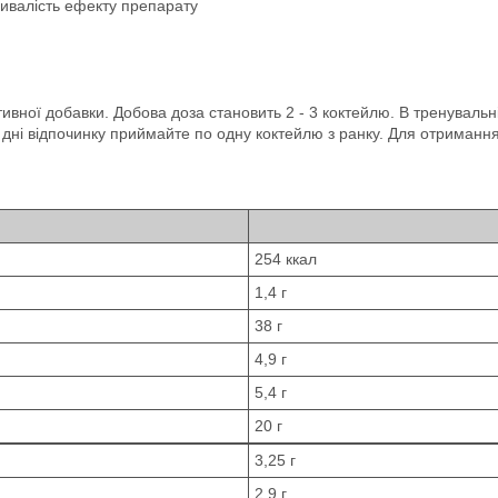
ривалість ефекту препарату
ної добавки. Добова доза становить 2 - 3 коктейлю. В тренувальні 
 У дні відпочинку приймайте по одну коктейлю з ранку. Для отримання
254 ккал
1,4 г
38 г
4,9 г
5,4 г
20 г
3,25 г
2,9 г