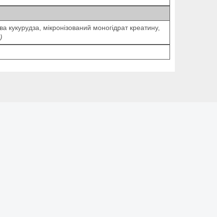
ва кукурудза, мікронізований моногідрат креатину,
)