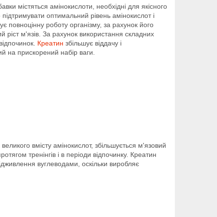
авки містяться амінокислоти, необхідні для якісного
о підтримувати оптимальний рівень амінокислот і
ує повноцінну роботу організму, за рахунок його
 ріст м'язів. За рахунок використання складних
 відпочинок.
Креатин
збільшує віддачу і
ий на прискорений набір ваги.
 великого вмісту амінокислот, збільшується м'язовий
отягом тренінгів і в періоди відпочинку. Креатин
підживлення вуглеводами, оскільки виробляє