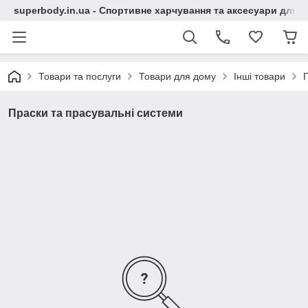
superbody.in.ua - Спортивне харчування та аксесуари для сп
Товари та послуги
Товари для дому
Інші товари
П
Праски та прасувальні системи