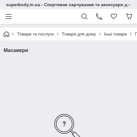
superbody.in.ua - Спортивне харчування та аксесуари для сп
Товари та послуги
Товари для дому
Інші товари
П
Масажери