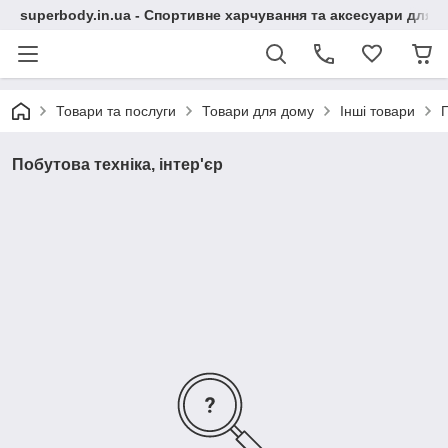
superbody.in.ua - Спортивне харчування та аксесуари для сп
Товари та послуги
Товари для дому
Інші товари
П
Побутова техніка, інтер'єр